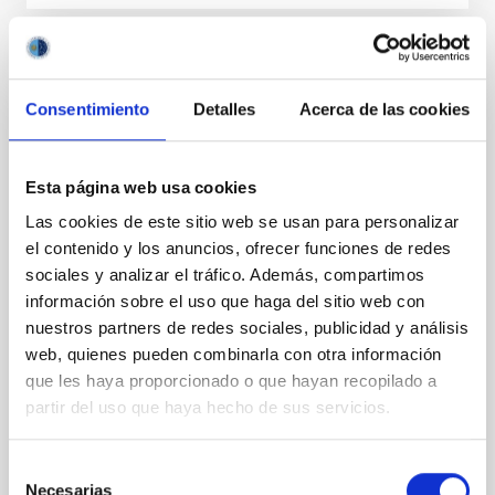
RESULTADO DE INVESTIGACIÓN
La lenta expansión de los halos de materia
Consentimiento
Detalles
Acerca de las cookies
oscura produce de manera natural
distribuciones estelares tan extendidas
Esta página web usa cookies
como las observadas
Las cookies de este sitio web se usan para personalizar
Las galaxias de masa mas pequeña tienen una
el contenido y los anuncios, ofrecer funciones de redes
distribución de estrellas muy poco concentrada. Esta
sociales y analizar el tráfico. Además, compartimos
observación es difícil de reconciliar con las
información sobre el uso que haga del sitio web con
predicciones del modelo de consenso de materia
oscura. Nuestro trabajo muestra que si los halos de
nuestros partners de redes sociales, publicidad y análisis
materia oscura se expanden lentamente hasta
web, quienes pueden combinarla con otra información
formar un centro de densidad constante, las estrellas
que les haya proporcionado o que hayan recopilado a
también se desplazan hacia afuera, produciendo
partir del uso que haya hecho de sus servicios.
distribuciones estelares como las observadas. Este
proceso por el que los halos se expanden surge en
muchos modelos alternativos de materia oscura,
Selección
dándonos la posibilidad de utilizar la distribución de
Necesarias
de