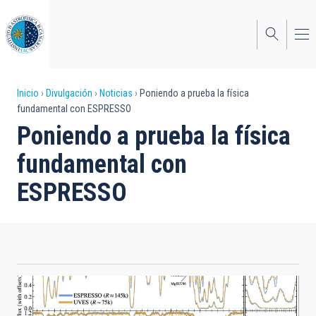
Pasar
al
contenido
principal
Sobrescribir
Inicio
Divulgación
Noticias
Poniendo a prueba la física
fundamental con ESPRESSO
enlaces
Poniendo a prueba la física
de
fundamental con
ayuda
ESPRESSO
a
la
navegación