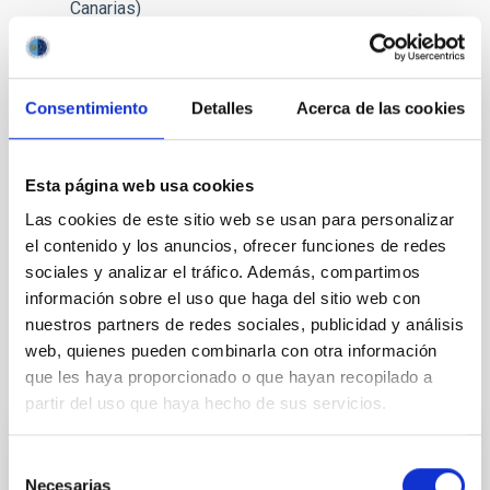
Canarias)
Airam Rodríguez (Estación Biológica de Doñana
CSIC)
Manuel García Gil (Universitat Politècnica
Catalunya)
Consentimiento
Detalles
Acerca de las cookies
Salvador Ribas (Parc Astronòmic Montsec)
Esta página web usa cookies
TIPO DE NOTICIA
Las cookies de este sitio web se usan para personalizar
NOTA DE PRENSA
el contenido y los anuncios, ofrecer funciones de redes
sociales y analizar el tráfico. Además, compartimos
información sobre el uso que haga del sitio web con
nuestros partners de redes sociales, publicidad y análisis
web, quienes pueden combinarla con otra información
Otras noticias relacionadas
que les haya proporcionado o que hayan recopilado a
partir del uso que haya hecho de sus servicios.
NOTA DE PRENSA
Selección
Necesarias
de