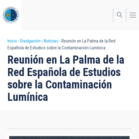
Pasar
al
contenido
principal
Sobrescribir
Inicio
Divulgación
Noticias
Reunión en La Palma de la Red
Española de Estudios sobre la Contaminación Lumínica
enlaces
Reunión en La Palma de la
de
Red Española de Estudios
ayuda
sobre la Contaminación
a
Lumínica
la
navegación