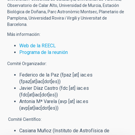
Observatorio de Calar Alto, Universidad de Murcia, Estación
Biológica de Doñana, Parc Astronòmic Montsec, Planetario de
Pamplona, Universidad Rovira i Virgili y Universitat de
Barcelona.
Más información:
Web de la REECL
Programa de la reunión
Comité Organizador:
Federico de la Paz (
fpaz
[at]
iac.es
(fpaz[at]iac[dot]es)
)
Javier Díaz Castro (
fdc
[at]
iac.es
(fdc[at]iac[dot]es)
)
Antonia Mª Varela (
avp
[at]
iac.es
(avp[at]iac[dot]es)
)
Comité Científico:
Casiana Muñoz (Instituto de Astrofísica de