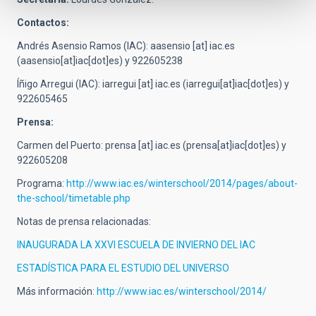
Contactos:
Andrés Asensio Ramos (IAC):
aasensio
[at]
iac.es
(aasensio[at]iac[dot]es)
y 922605238
Íñigo Arregui (IAC):
iarregui
[at]
iac.es
(iarregui[at]iac[dot]es)
y
922605465
Prensa:
Carmen del Puerto:
prensa
[at]
iac.es
(prensa[at]iac[dot]es)
y
922605208
Programa:
http://www.iac.es/winterschool/2014/pages/about-
the-school/timetable.php
Notas de prensa relacionadas:
INAUGURADA LA XXVI ESCUELA DE INVIERNO DEL IAC
ESTADÍSTICA PARA EL ESTUDIO DEL UNIVERSO
Más información:
http://www.iac.es/winterschool/2014/