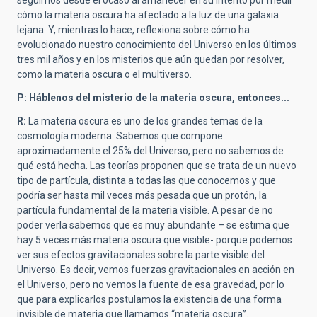
seguimos desde el ocaso al amanecer en su intento por medir
cómo la materia oscura ha afectado a la luz de una galaxia
lejana. Y, mientras lo hace, reflexiona sobre cómo ha
evolucionado nuestro conocimiento del Universo en los últimos
tres mil años y en los misterios que aún quedan por resolver,
como la materia oscura o el multiverso.
P: Háblenos del misterio de la materia oscura, entonces...
R:
La materia oscura es uno de los grandes temas de la
cosmología moderna. Sabemos que compone
aproximadamente el 25% del Universo, pero no sabemos de
qué está hecha. Las teorías proponen que se trata de un nuevo
tipo de partícula, distinta a todas las que conocemos y que
podría ser hasta mil veces más pesada que un protón, la
partícula fundamental de la materia visible. A pesar de no
poder verla sabemos que es muy abundante – se estima que
hay 5 veces más materia oscura que visible- porque podemos
ver sus efectos gravitacionales sobre la parte visible del
Universo. Es decir, vemos fuerzas gravitacionales en acción en
el Universo, pero no vemos la fuente de esa gravedad, por lo
que para explicarlos postulamos la existencia de una forma
invisible de materia que llamamos “materia oscura”.