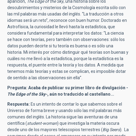
aparición,
The Edge of the Sky
, una historia sobre los
descubrimientos y misterios de la Cosmología escrita sólo con
las mil palabras más usadas del inglés. “La traducción a otros
idiomas será un reto”, reconoce con buen humor. Doctorado en
Astrofísica, la curiosidad le llevó hasta la estadística, que
considera fundamental para interpretar los datos: “La ciencia
se hace con teorías, pero también con observaciones: sólo los
datos pueden decirte si tu teoría es buena o es sólo una
historia. Mi interés por cómo distinguir qué teorías son buenas y
cuáles no me llevó a la estadística, porque la estadística es la
respuesta, el puente entre la teoría y los datos. A medida que
tenemos más teorías y estas se complican, es imposible dotar
de sentido a las observaciones sin ella”.
Pregunta: Acaba de publicar su primer libro de divulgación -
The Edge of the Sky-
, aún no traducido al castellano...
Respuesta:
Es un intento de contar lo que sabemos sobre el
Universo de forma breve y usando sólo las mil palabras más
comunes del inglés. La historia sigue las aventuras de una
científica (
student-woman
) que investiga la materia oscura
desde uno de los mayores telescopios terrestres (
Big Seers
). La