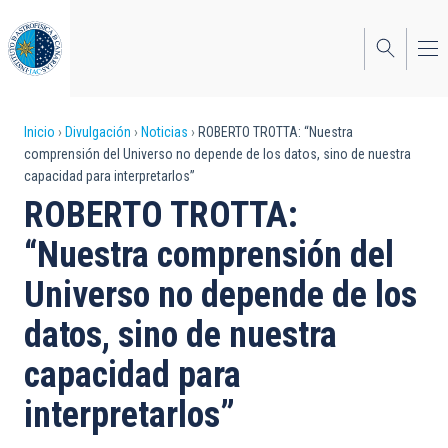
Pasar
al
contenido
principal
Sobrescribir
Inicio
Divulgación
Noticias
ROBERTO TROTTA: “Nuestra
comprensión del Universo no depende de los datos, sino de nuestra
enlaces
capacidad para interpretarlos”
de
ROBERTO TROTTA:
ayuda
“Nuestra comprensión del
a
Universo no depende de los
la
datos, sino de nuestra
navegación
capacidad para
interpretarlos”