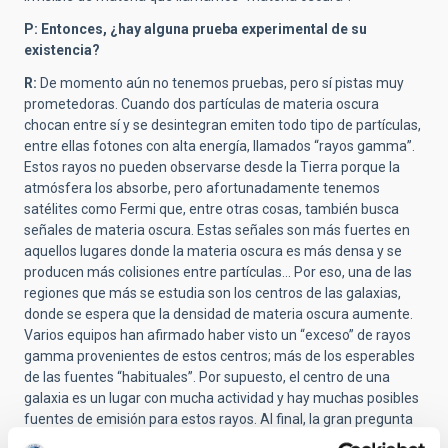
P: Entonces, ¿hay alguna prueba experimental de su
existencia?
R:
De momento aún no tenemos pruebas, pero sí pistas muy
prometedoras. Cuando dos partículas de materia oscura
chocan entre sí y se desintegran emiten todo tipo de partículas,
entre ellas fotones con alta energía, llamados “rayos gamma”.
Estos rayos no pueden observarse desde la Tierra porque la
atmósfera los absorbe, pero afortunadamente tenemos
satélites como Fermi que, entre otras cosas, también busca
señales de materia oscura. Estas señales son más fuertes en
aquellos lugares donde la materia oscura es más densa y se
producen más colisiones entre partículas... Por eso, una de las
regiones que más se estudia son los centros de las galaxias,
donde se espera que la densidad de materia oscura aumente.
Varios equipos han afirmado haber visto un “exceso” de rayos
gamma provenientes de estos centros; más de los esperables
de las fuentes “habituales”. Por supuesto, el centro de una
galaxia es un lugar con mucha actividad y hay muchas posibles
fuentes de emisión para estos rayos. Al final, la gran pregunta
es si podemos separar los rayos gamma emitidos por las