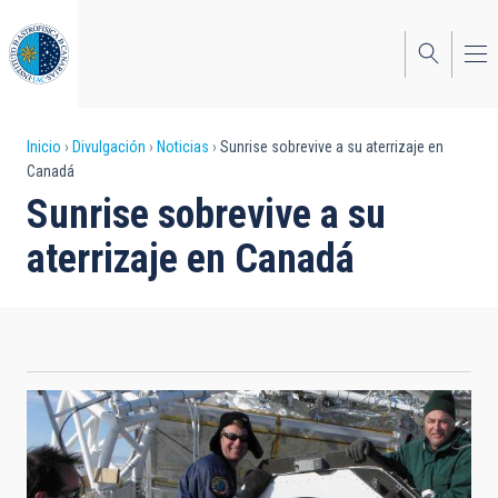
Pasar
al
contenido
principal
Sobrescribir
Inicio
Divulgación
Noticias
Sunrise sobrevive a su aterrizaje en
Canadá
enlaces
Sunrise sobrevive a su
de
aterrizaje en Canadá
ayuda
a
la
navegación