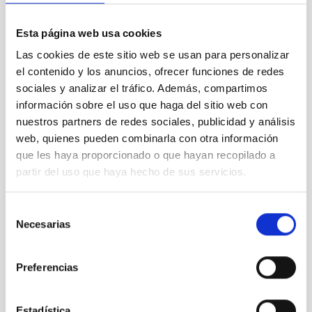
Más información:
Página web del proyecto
Página de HAO/NCAR con fotos y vídeos del vuelo de test
Esta página web usa cookies
NASA
y
Esrange
Las cookies de este sitio web se usan para personalizar
Artículo
:
Cinco días en globo
el contenido y los anuncios, ofrecer funciones de redes
sociales y analizar el tráfico. Además, compartimos
Vídeos del lanzamiento de Sunrise en youtube:
información sobre el uso que haga del sitio web con
http://www.youtube.com/watch?v=PFRGqR2kJMQ
nuestros partners de redes sociales, publicidad y análisis
http://www.youtube.com/watch?v=pX95h5r8Xwg
web, quienes pueden combinarla con otra información
que les haya proporcionado o que hayan recopilado a
partir del uso que haya hecho de sus servicios.
Contacto:
Annia Domènech
Selección
Teléfono: 0033670505630
Necesarias
de
Correo electrónico:
annia
[at]
iac.es
(annia[at]iac[dot]es)
/
annia
[at]
caosyciencia.com
(annia[at]caosyciencia[dot]com)
consentimiento
Preferencias
TIPO DE NOTICIA
NOTA DE PRENSA
Estadística