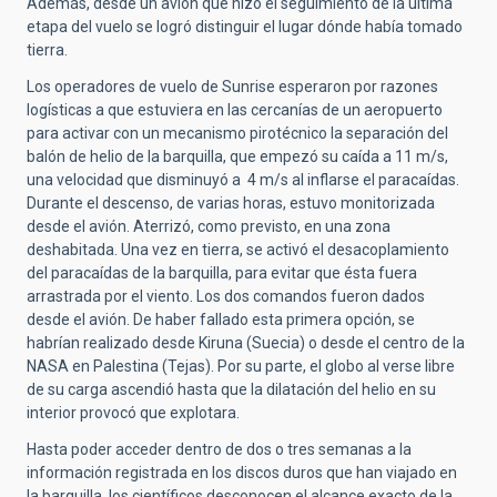
Además, desde un avión que hizo el seguimiento de la última
etapa del vuelo se logró distinguir el lugar dónde había tomado
tierra.
Los operadores de vuelo de Sunrise esperaron por razones
logísticas a que estuviera en las cercanías de un aeropuerto
para activar con un mecanismo pirotécnico la separación del
balón de helio de la barquilla, que empezó su caída a 11 m/s,
una velocidad que disminuyó a 4 m/s al inflarse el paracaídas.
Durante el descenso, de varias horas, estuvo monitorizada
desde el avión. Aterrizó, como previsto, en una zona
deshabitada. Una vez en tierra, se activó el desacoplamiento
del paracaídas de la barquilla, para evitar que ésta fuera
arrastrada por el viento. Los dos comandos fueron dados
desde el avión. De haber fallado esta primera opción, se
habrían realizado desde Kiruna (Suecia) o desde el centro de la
NASA en Palestina (Tejas). Por su parte, el globo al verse libre
de su carga ascendió hasta que la dilatación del helio en su
interior provocó que explotara.
Hasta poder acceder dentro de dos o tres semanas a la
información registrada en los discos duros que han viajado en
la barquilla, los científicos desconocen el alcance exacto de la