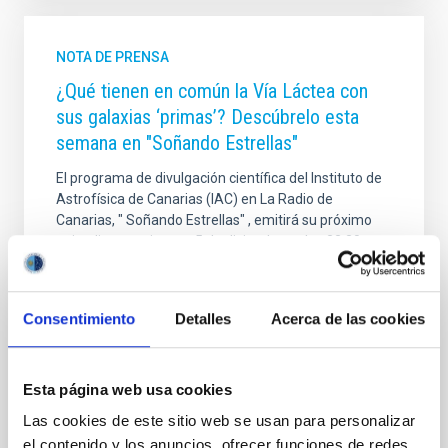
NOTA DE PRENSA
¿Qué tienen en común la Vía Láctea con
sus galaxias ‘primas’? Descúbrelo esta
semana en "Soñando Estrellas"
El programa de divulgación científica del Instituto de
Astrofísica de Canarias (IAC) en La Radio de
Canarias, " Soñando Estrellas" , emitirá su próximo
episodio este viernes, 5 de diciembre, a las 22:30
horas, y posteriormente estará disponible en
plataformas digitales . E l espacio, de 30 minutos de
duración aproximada , y está dirigido y presentado
Consentimiento
Detalles
Acerca de las cookies
por Verónica Martín . En este episodio, la
investigadora del IAC y de la Universidad de La
Laguna , Adriana de Lorenzo-Cáceres Rodríguez ,
hablará de qué tienen en común nuestra galaxia, la
Esta página web usa cookies
Vía Láctea, con sus galaxias ‘primas’ similares a ella
Las cookies de este sitio web se usan para personalizar
el contenido y los anuncios, ofrecer funciones de redes