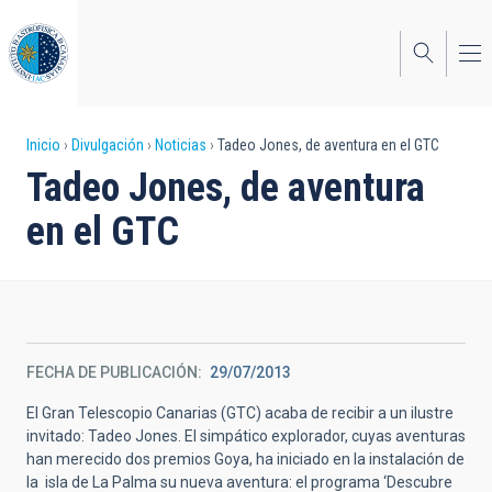
Pasar
al
contenido
principal
Sobrescribir
Inicio
Divulgación
Noticias
Tadeo Jones, de aventura en el GTC
Tadeo Jones, de aventura
enlaces
en el GTC
de
ayuda
a
la
FECHA DE PUBLICACIÓN
29/07/2013
navegación
El Gran Telescopio Canarias (GTC) acaba de recibir a un ilustre
invitado: Tadeo Jones. El simpático explorador, cuyas aventuras
han merecido dos premios Goya, ha iniciado en la instalación de
la isla de La Palma su nueva aventura: el programa ‘Descubre