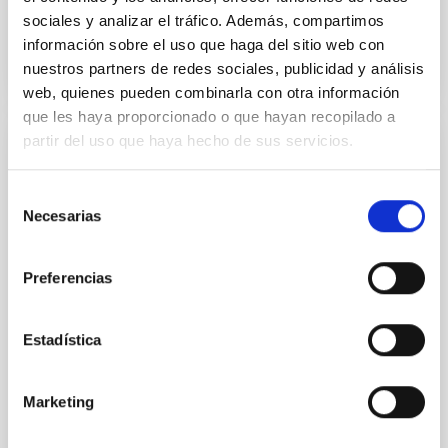
Fecha de publicación
05/12/2025 - 16:42:16
sociales y analizar el tráfico. Además, compartimos
información sobre el uso que haga del sitio web con
nuestros partners de redes sociales, publicidad y análisis
web, quienes pueden combinarla con otra información
que les haya proporcionado o que hayan recopilado a
partir del uso que haya hecho de sus servicios.
NOTA DE PRENSA
Tres redes de doctorado europeas se
Selección
unen en Gante para la "Third EDUCADO
Necesarias
de
Training School on Astro–AI and Machine
consentimiento
Learning"
Preferencias
Del 2 al 6 de marzo de 2026, la Universidad de Gante
se convierte en el epicentro de la intersección entre
Estadística
la astrofísica y la inteligencia artificial. Organizada
conjuntamente por las Redes de Doctorado MSCA
EDUCADO , liderado desde el Instituto de Astrofísica
Marketing
de Canarias, MWGaiaDN , y con la colaboración de
una tercera red asociada TALES , la Escuela de