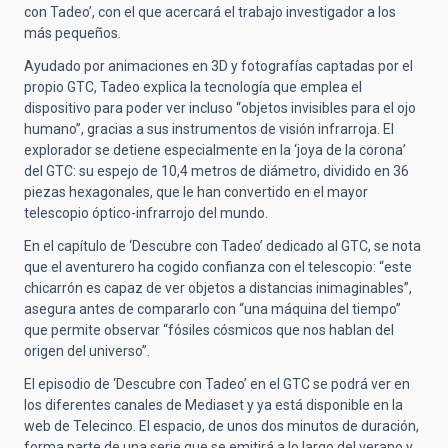
con Tadeo’, con el que acercará el trabajo investigador a los
más pequeños.
Ayudado por animaciones en 3D y fotografías captadas por el
propio GTC, Tadeo explica la tecnología que emplea el
dispositivo para poder ver incluso “objetos invisibles para el ojo
humano”, gracias a sus instrumentos de visión infrarroja. El
explorador se detiene especialmente en la ‘joya de la corona’
del GTC: su espejo de 10,4 metros de diámetro, dividido en 36
piezas hexagonales, que le han convertido en el mayor
telescopio óptico-infrarrojo del mundo.
En el capítulo de ‘Descubre con Tadeo’ dedicado al GTC, se nota
que el aventurero ha cogido confianza con el telescopio: “este
chicarrón es capaz de ver objetos a distancias inimaginables”,
asegura antes de compararlo con “una máquina del tiempo”
que permite observar “fósiles cósmicos que nos hablan del
origen del universo”.
El episodio de ‘Descubre con Tadeo’ en el GTC se podrá ver en
los diferentes canales de Mediaset y ya está disponible en la
web de Telecinco. El espacio, de unos dos minutos de duración,
forma parte de una serie que se emitirá a lo largo del verano y