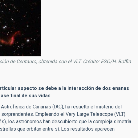
ción de Centauro, obtenida con el VLT. Crédito: ESO/H. Boffin
articular aspecto se debe a la interacción de dos enanas
fase final de sus vidas
Astrofísica de Canarias (IAC), ha resuelto el misterio del
s sorprendentes. Empleando el Very Large Telescope (VLT)
és), los astrónomos han descubierto que la compleja simetría
trellas que orbitan entre sí. Los resultados aparecen