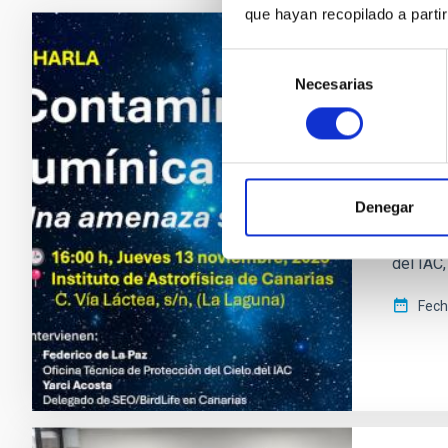
que hayan recopilado a parti
Selección
NOTA D
Necesarias
de
El IA
consentimiento
conta
Especial
la biodi
Denegar
Lumínica
archipié
del IAC
Fech