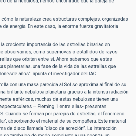
ntro de la nebulosa, hemos encontrado que la pareja de
 cómo la naturaleza crea estructuras complejas, organizadas
de energía. En este caso, la enorme fuerza gravitatoria
a creciente importancia de las estrellas binarias en
ue observamos, como supernovas o estallidos de rayos
trellas que orbitan entre sí. Ahora sabemos que estas
s planetarias, una fase de la vida de las estrellas que
lonesde años”, apunta el investigador del IAC.
lla con una masa parecida al Sol se aproxima al final de su
 brillante nebulosa planetaria gracias a la intensa radiación
camente esféricas, muchas de estas nebulosas tienen una
spectaculares – Fleming 1 entre ellas- presentan
e S. Cuando se forman por parejas de estrellas, el fenómeno
ar’, absorbiendo el material de su compañera. Este material
rma de disco llamada “disco de acreción”. La interacción
éste se tambalee de modo semejante a una peonza, un