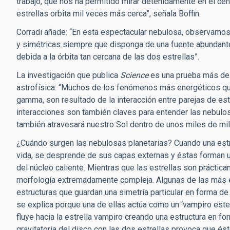
trabajo, que nos ha permitido mirar detenidamente en el ce
estrellas orbita mil veces más cerca”, señala Boffin.
Corradi añade: “En esta espectacular nebulosa, observamos
y simétricas siempre que disponga de una fuente abundante 
debida a la órbita tan cercana de las dos estrellas”.
La investigación que publica
Science
es una prueba más de l
astrofísica: “Muchos de los fenómenos más energéticos q
gamma, son resultado de la interacción entre parejas de es
interacciones son también claves para entender las nebulosa
también atravesará nuestro Sol dentro de unos miles de mil
¿Cuándo surgen las nebulosas planetarias? Cuando una estre
vida, se desprende de sus capas externas y éstas forman una
del núcleo caliente. Mientras que las estrellas son prácti
morfología extremadamente compleja. Algunas de las más e
estructuras que guardan una simetría particular en forma d
se explica porque una de ellas actúa como un ‘vampiro estel
fluye hacia la estrella vampiro creando una estructura en fo
gravitatoria del disco con las dos estrellas provoca que 