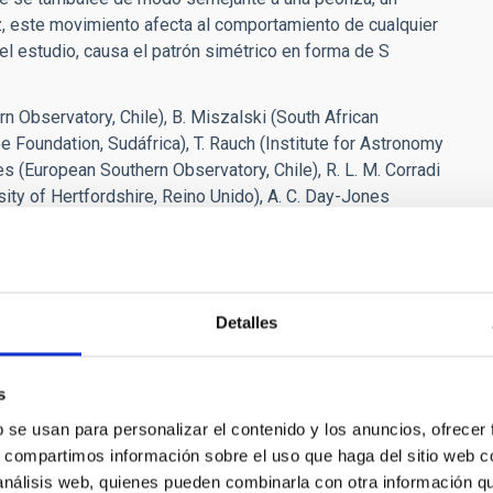
z, este movimiento afecta al comportamiento de cualquier
l estudio, causa el patrón simétrico en forma de S
n Observatory, Chile), B. Miszalski (South African
 Foundation, Sudáfrica), T. Rauch (Institute for Astronomy
s (European Southern Observatory, Chile), R. L. M. Corradi
sity of Hertfordshire, Reino Unido), A. C. Day-Jones
e Strasbourg, Francia).
orradi
[at]
iac.es
(rcorradi[at]iac[dot]es)
, 922605200
Detalles
s
b se usan para personalizar el contenido y los anuncios, ofrecer
s, compartimos información sobre el uso que haga del sitio web 
 análisis web, quienes pueden combinarla con otra información q