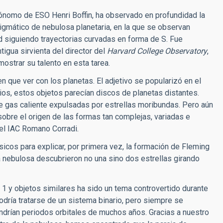
trónomo de ESO Henri Boffin, ha observado en profundidad la
digmático de nebulosa planetaria, en la que se observan
ad siguiendo trayectorias curvadas en forma de S. Fue
tigua sirvienta del director del
Harvard College Observatory
,
ostrar su talento en esta tarea.
n que ver con los planetas. El adjetivo se popularizó en el
os, estos objetos parecían discos de planetas distantes.
 gas caliente expulsadas por estrellas moribundas. Pero aún
bre el origen de las formas tan complejas, variadas e
del IAC Romano Corradi.
cos para explicar, por primera vez, la formación de Fleming
a nebulosa descubrieron no una sino dos estrellas girando
 1 y objetos similares ha sido un tema controvertido durante
dría tratarse de un sistema binario, pero siempre se
ndrían periodos orbitales de muchos años. Gracias a nuestro