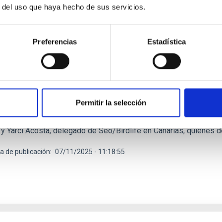
r del uso que haya hecho de sus servicios.
E PRENSA
Preferencias
Estadística
C y SEO/BirdLife Canarias organizan una confe
minación lumínica
istas abordarán el impacto de la iluminación artificial excesiva
versidad El Instituto de Astrofísica de Canarias (IAC) y SEO/Bir
Permitir la selección
: Una Amenaza Silenciosa", una jornada clave para la protección 
lago. La ponencia estará a cargo de Federico de la Paz, técnico 
, y Yarci Acosta, delegado de Seo/Birdlife en Canarias, quienes 
a de publicación
07/11/2025 - 11:18:55