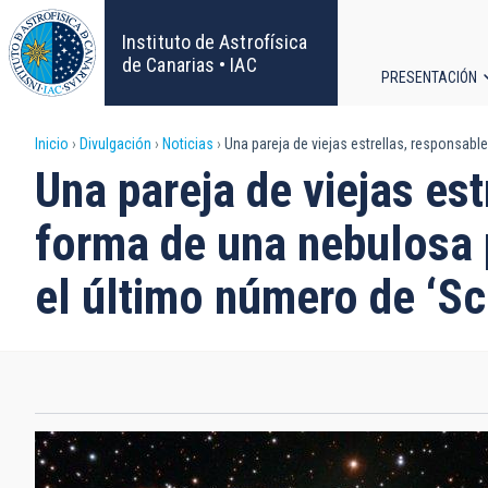
Pasar
al
Instituto de Astrofísica
contenido
de Canarias • IAC
PRESENTACIÓN
principal
Navega
Sobrescribir
Inicio
Divulgación
Noticias
Una pareja de viejas estrellas, responsabl
principa
Una pareja de viejas es
enlaces
forma de una nebulosa 
de
el último número de ‘Sc
ayuda
a
la
navegación