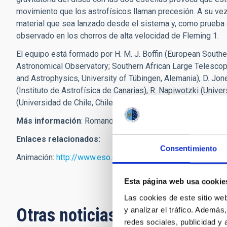
movimiento que los astrofísicos llaman precesión. A su ve
material que sea lanzado desde el sistema y, como prueba e
observado en los chorros de alta velocidad de Fleming 1.
El equipo está formado por H. M. J. Boffin (European Souther
Astronomical Observatory; Southern African Large Telescope
and Astrophysics, University of Tübingen, Alemania), D. Jone
(Instituto de Astrofísica de Canarias), R. Napiwotzki (Univer
(Universidad de Chile, Chile), and J. Köppen (Observatoire d
Más información
: Romano Corradi, investigador del IAC.
rc
Enlaces relacionados:
Consentimiento
Animación:
http://www.eso.org/public/videos/eso1244c/
Esta página web usa cookie
Las cookies de este sitio we
Otras noticias relacionadas
y analizar el tráfico. Ademá
redes sociales, publicidad y