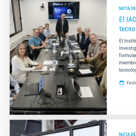
NOTA D
El IA
tecno
El Insti
Investig
formula
miembro
tecnológ
Fech
NOTA D