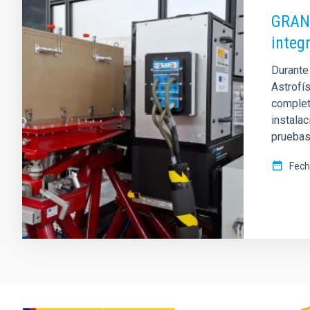
GRANC
integ
Durante
Astrofís
complet
instalac
pruebas
Fech