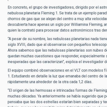
En concreto, el grupo de investigadores, dirigido por el as
nebulosa planetaria Fleming 1. Se trata de un ejemplo para
chorros de gas que se alejan del centro a muy alta velocid
descubierta hace apenas un siglo por Williamina Fleming, an
quien la contrató para procesar datos astronómicos tras dem
“A pesar de su nombre, las nebulosas planetarias nada tiene
siglo XVIII, dado que al observarse con pequeños telescopi
Ahora sabemos que las nebulosas planetarias son nubes de
quedan muchas cuestiones que responder, especialmente so
inesperadas que las caracterizan”, explica el investigador 
El equipo combinó observaciones en el VLT con modelos físi
1. Estudiando en detalle la luz que emanaba del centro de l
rápidamente una alrededor de la otra cada 1,2 días.
“El origen de las hermosas e intrincadas formas de Fleming
muchas décadas. Ya anteriormente se había sugerido que po
pensaba que las dos estrellas estarían bien separadas y te