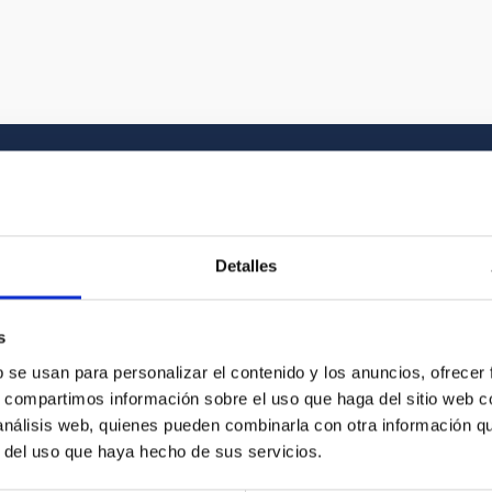
Galería multimedia
Detalles
el Universo y a la historia gráfica del IAC. En
s
vídeo que buscas entre nuestros recursos
b se usan para personalizar el contenido y los anuncios, ofrecer
s, compartimos información sobre el uso que haga del sitio web 
 análisis web, quienes pueden combinarla con otra información q
r del uso que haya hecho de sus servicios.