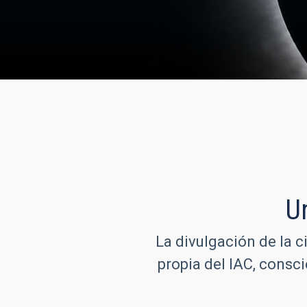
U
La divulgación de la c
propia del IAC, consc