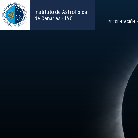
Pasar
al
Instituto de Astrofísica
contenido
de Canarias • IAC
PRESENTACIÓN
principal
Navega
principa