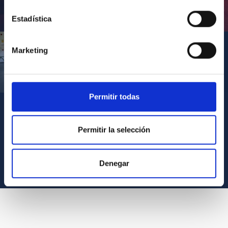
Inauguración de CosmoLab 2023-2027
Estadística
Marketing
Visita del Presidente de Canarias al IACTEC
Permitir todas
Permitir la selección
VER TODOS LOS ARCHIVOS MULTIMEDIA
Denegar