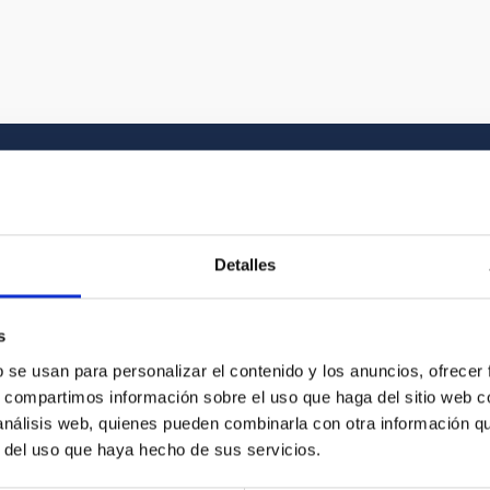
Galería multimedia
Detalles
el Universo y a la historia gráfica del IAC. En
s
vídeo que buscas entre nuestros recursos
b se usan para personalizar el contenido y los anuncios, ofrecer
s, compartimos información sobre el uso que haga del sitio web 
 análisis web, quienes pueden combinarla con otra información q
r del uso que haya hecho de sus servicios.