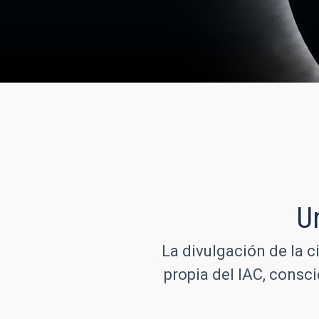
U
La divulgación de la c
propia del IAC, consc