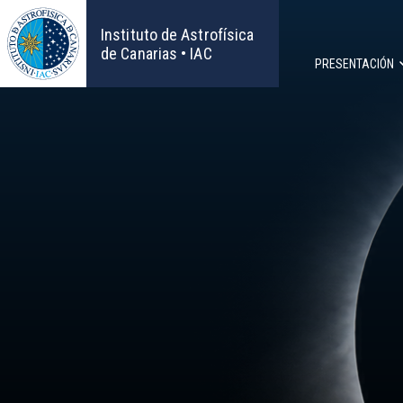
Pasar
al
Instituto de Astrofísica
contenido
de Canarias • IAC
PRESENTACIÓN
principal
Navega
principa