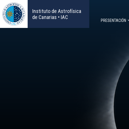
Pasar
al
Instituto de Astrofísica
contenido
de Canarias • IAC
PRESENTACIÓN
principal
Navega
principa