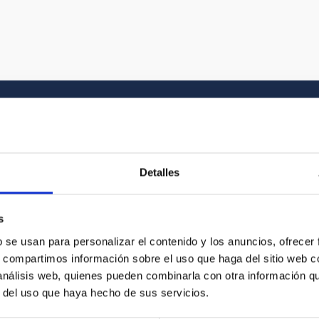
Galería multimedia
Detalles
el Universo y a la historia gráfica del IAC. En
s
vídeo que buscas entre nuestros recursos
b se usan para personalizar el contenido y los anuncios, ofrecer
s, compartimos información sobre el uso que haga del sitio web 
 análisis web, quienes pueden combinarla con otra información q
r del uso que haya hecho de sus servicios.