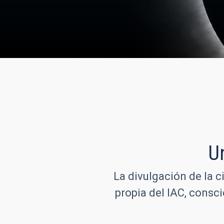
U
La divulgación de la c
propia del IAC, consc