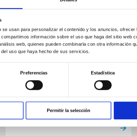
s
b se usan para personalizar el contenido y los anuncios, ofrecer
EMPLEO
s, compartimos información sobre el uso que haga del sitio web 
Dos Contratos Postdoctorales
 análisis web, quienes pueden combinarla con otra información q
r del uso que haya hecho de sus servicios.
Espectropolarimetria Solar 2024
(PS-2024-001)
Preferencias
Estadística
El IAC (Tenerife) anuncia DOS contrato
postdoctoral para trabajar en el proyecto
vinculado a la línea de investigación “
Magnetismo, Polarización y...
Permitir la selección