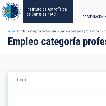
Pasar
al
Instituto de Astrofísica
contenido
de Canarias • IAC
PRESENTACIÓN
principal
Navega
Sobrescribir
Inicio
Empleo categoria profesional
Empleo categoría profesional : P
principa
Empleo categoría profe
enlaces
de
ayuda
a
TÍTULO
la
navegación