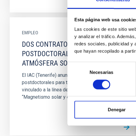
Esta página web usa cookie
Las cookies de este sitio we
EMPLEO
y analizar el tráfico. Ademá
DOS CONTRATOS
redes sociales, publicidad y
que hayan recopilado a parti
POSTDOCTORALES EN EL IAC
ATMÓSFERA SOLAR 2026
Selección
Necesarias
de
El IAC (Tenerife) anuncia DOS contratos
consentimiento
postdoctorales para trabajar en el proyecto
vinculado a la línea de investigación
“Magnetismo solar y estelar” . El...
Denegar