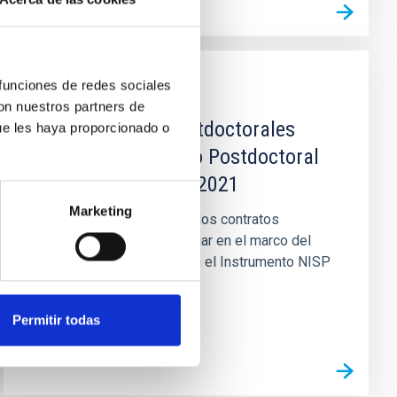
 funciones de redes sociales
EMPLEO
con nuestros partners de
Dos contratos postdoctorales
ue les haya proporcionado o
EUCLID 2021 / Two Postdoctoral
Contracts EUCLID 2021
Marketing
El IAC (Tenerife) anuncia dos contratos
postdoctorales para trabajar en el marco del
proyecto “Participación en el Instrumento NISP
y Preparación para la...
Permitir todas