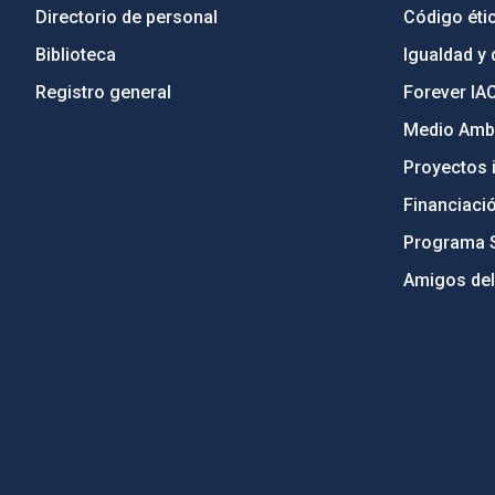
Directorio de personal
Código étic
Biblioteca
Igualdad y 
Registro general
Forever IA
Medio Ambi
Proyectos i
Financiaci
Programa 
Amigos del
PostFooter > Newsletter link