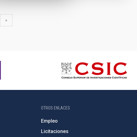
uiente
última
»
gina
página
OTROS ENLACES
Empleo
Licitaciones