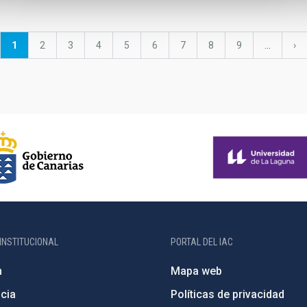
Página
1
Página
2
Página
3
Página
4
Página
5
Página
6
Página
7
Página
8
Página
9
…
Sig
›
actual
pá
INSTITUCIONAL
PORTAL DEL IAC
n
Mapa web
cia
Políticas de privacidad