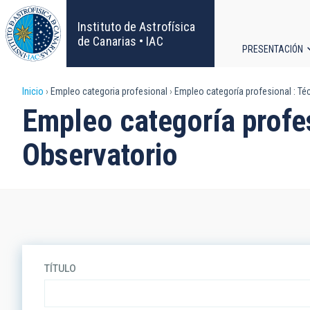
Pasar
al
Instituto de Astrofísica
contenido
de Canarias • IAC
PRESENTACIÓN
principal
Navega
Sobrescribir
Inicio
Empleo categoria profesional
Empleo categoría profesional : Té
principa
Empleo categoría profe
enlaces
Observatorio
de
ayuda
a
la
TÍTULO
navegación