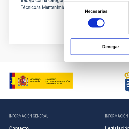
trabajo con la categoría profesional de
Selección
Técnico/a Mantenimiento...
Necesarias
de
consentimiento
Denegar
INFORMACIÓN GENERAL
INFORMACIÓN 
Contacto
Legislació