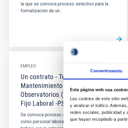
la que se convoca proceso selectivo para la
formalización de un...
EMPLEO
Consentimiento
Un contrato - Técnico/a
Mantenimiento General
Esta página web usa cookie
Observatorios (ORM-La Palma) -
Las cookies de este sitio we
Fijo Laboral -PS-2026-031
y analizar el tráfico. Ademá
redes sociales, publicidad y
Se convoca proceso selectivo para el ingreso,
que hayan recopilado a parti
como personal laboral fijo, de un puesto de