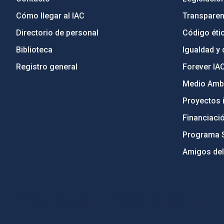
Cómo llegar al IAC
Transparen
Directorio de personal
Código étic
Biblioteca
Igualdad y 
Registro general
Forever IA
Medio Ambi
Proyectos i
Financiaci
Programa 
Amigos del
PostFooter > Newsletter link