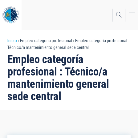
Pasar
al
contenido
principal
Sobrescribir
Inicio
Empleo categoria profesional
Empleo categoría profesional :
Técnico/a mantenimiento general sede central
enlaces
Empleo categoría
de
profesional : Técnico/a
ayuda
mantenimiento general
a
sede central
la
navegación