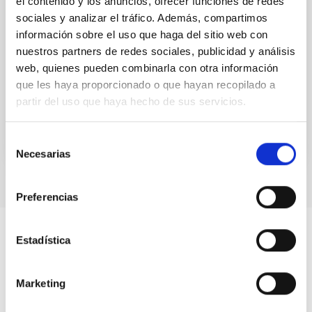
el contenido y los anuncios, ofrecer funciones de redes
de Proceso Selectivo PS-2022-047
sociales y analizar el tráfico. Además, compartimos
información sobre el uso que haga del sitio web con
Resolución del Director del Consorcio Instituto de
nuestros partners de redes sociales, publicidad y análisis
Astrofísica de Canarias por la que se convoca
proceso selectivo para el ingreso, como personal
web, quienes pueden combinarla con otra información
laboral fijo...
que les haya proporcionado o que hayan recopilado a
partir del uso que haya hecho de sus servicios.
Selección
Necesarias
de
consentimiento
Preferencias
Estadística
Marketing