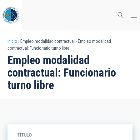
Pasar
al
contenido
principal
Sobrescribir
Inicio
Empleo modalidad contractual
Empleo modalidad
contractual: Funcionario turno libre
enlaces
Empleo modalidad
de
contractual: Funcionario
ayuda
turno libre
a
la
navegación
TÍTULO