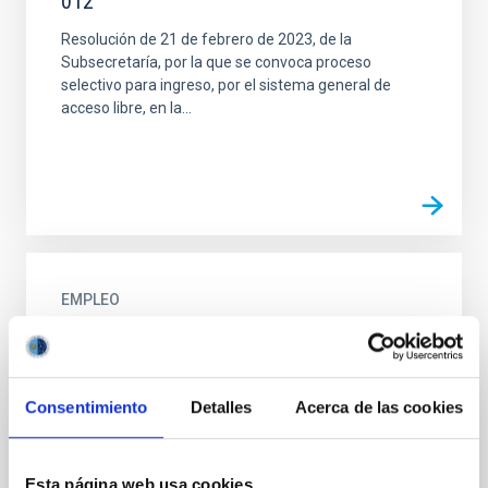
012
Resolución de 21 de febrero de 2023, de la
Subsecretaría, por la que se convoca proceso
selectivo para ingreso, por el sistema general de
acceso libre, en la...
EMPLEO
OEP Científicos Titulares de los
Organismos Públicos de Investigación -
Acceso Libre - Código Proceso Selectivo
Consentimiento
Detalles
Acerca de las cookies
PS-2025-102
Resolución de 26 de enero de 2026, de la
Esta página web usa cookies
Subsecretaría, por la que se corrigen errores en la de