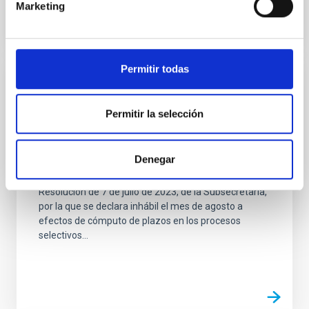
Marketing
Permitir todas
EMPLEO
PS-2022-070 ESCALA DE CIENTÍFICOS
Permitir la selección
TITULARES DE LOS ORGANISMOS
PÚBLICOS DE INVESTIGACIÓN - ACCESO
Denegar
LIBRE
Resolución de 7 de julio de 2023, de la Subsecretaría,
por la que se declara inhábil el mes de agosto a
efectos de cómputo de plazos en los procesos
selectivos...