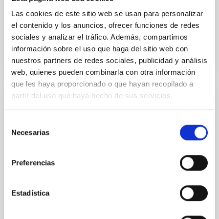
23 de diciembre de 2025, por la que se convoca
Las cookies de este sitio web se usan para personalizar
proceso selectivo...
el contenido y los anuncios, ofrecer funciones de redes
sociales y analizar el tráfico. Además, compartimos
información sobre el uso que haga del sitio web con
nuestros partners de redes sociales, publicidad y análisis
web, quienes pueden combinarla con otra información
que les haya proporcionado o que hayan recopilado a
partir del uso que haya hecho de sus servicios.
EMPLEO
PS-2020-073-TÉCNICOS SUPERIORES
Selección
Necesarias
ESPECIALIZADOS-OPIS-4 PLAZAS DE
de
consentimiento
FUNCIONARIOS
Preferencias
Resolución de 16 de diciembre de 2020, de la
Subsecretaría, por la que se convoca proceso
selectivo para el ingreso, por el sistema general de
Estadística
acceso libre, en...