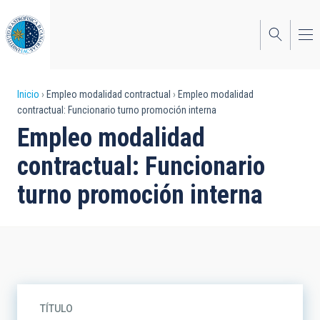
Pasar
al
contenido
principal
Sobrescribir
Inicio
Empleo modalidad contractual
Empleo modalidad
contractual: Funcionario turno promoción interna
enlaces
Empleo modalidad
de
contractual: Funcionario
ayuda
turno promoción interna
a
la
navegación
TÍTULO