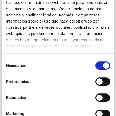
EMPLEO
Las cookies de este sitio web se usan para personalizar
el contenido y los anuncios, ofrecer funciones de redes
Escala de Profesores de Investigación de
sociales y analizar el tráfico. Además, compartimos
los Organismos Públicos de Investigación -
información sobre el uso que haga del sitio web con
Resolución de 19 de febrero de 2019 por
nuestros partners de redes sociales, publicidad y análisis
la que se convoca proceso selectivo para
web, quienes pueden combinarla con otra información
ingreso por el sistema de promoción
que les haya proporcionado o que hayan recopilado a
interna.(OEP 2017-2018)
partir del uso que haya hecho de sus servicios.
Resolución de 19 de febrero de 2019, de la
Subsecretaría, por la que se convoca proceso
Selección
selectivo para ingreso, por el sistema de promoción
Necesarias
de
interna, en la...
consentimiento
Preferencias
Estadística
Marketing
EMPLEO