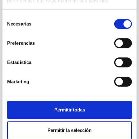
partir del uso que haya hecho de sus servicios.
Selección
Necesarias
de
consentimiento
INSTALACIÓN
Preferencias
BIC
Estadística
Blue Imaging Channel High-cadence imaging
provides important context information for the GFPI
observations. Small-scale magnetic features are
Marketing
more more easily...
Permitir todas
Permitir la selección