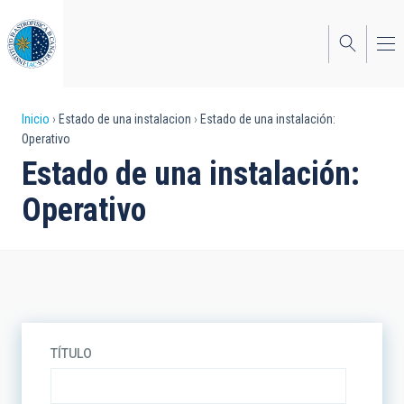
Pasar
al
contenido
principal
Sobrescribir
Inicio
Estado de una instalacion
Estado de una instalación:
Operativo
enlaces
Estado de una instalación:
de
Operativo
ayuda
a
la
navegación
TÍTULO