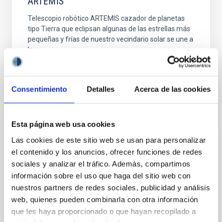
ARTEMIS
Telescopio robótico ARTEMIS cazador de planetas
tipo Tierra que eclipsan algunas de las estrellas más
pequeñas y frías de nuestro vecindario solar se une a
la...
Consentimiento
Detalles
Acerca de las cookies
Esta página web usa cookies
INSTALACIÓN
Las cookies de este sitio web se usan para personalizar
el contenido y los anuncios, ofrecer funciones de redes
Astrógrafo Sky Treasure Chest
sociales y analizar el tráfico. Además, compartimos
Telescopio remoto ubicado en el Observatorio del
información sobre el uso que haga del sitio web con
Teide (Tenerife), que tiene como objetivo obtener
nuestros partners de redes sociales, publicidad y análisis
imágenes astronómicas del cielo nocturno de gran
web, quienes pueden combinarla con otra información
campo y...
que les haya proporcionado o que hayan recopilado a