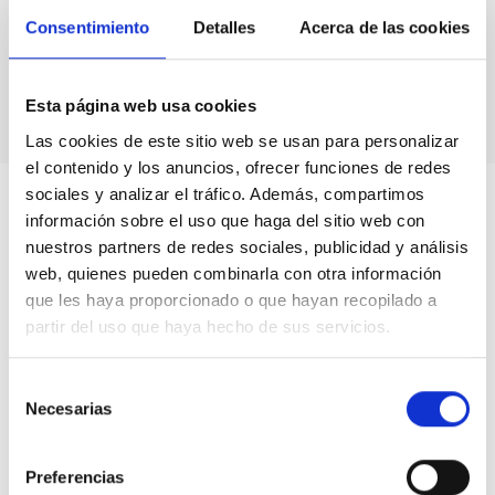
Consentimiento
Detalles
Acerca de las cookies
La Vía Láctea y el Grupo Local (MWLG)
Formación y Evolución de Galaxias (FYEG)
Esta página web usa cookies
Las cookies de este sitio web se usan para personalizar
el contenido y los anuncios, ofrecer funciones de redes
sociales y analizar el tráfico. Además, compartimos
información sobre el uso que haga del sitio web con
nuestros partners de redes sociales, publicidad y análisis
web, quienes pueden combinarla con otra información
que les haya proporcionado o que hayan recopilado a
partir del uso que haya hecho de sus servicios.
Selección
Necesarias
de
consentimiento
Preferencias