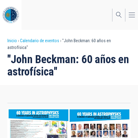
Pasar
al
contenido
principal
Sobrescribir
Inicio
Calendario de eventos
"John Beckman: 60 años en
astrofísica"
enlaces
"John Beckman: 60 años en
de
astrofísica"
ayuda
a
la
navegación