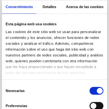
CONVENIO
Consentimiento
Detalles
Acerca de las cookies
Adenda de prórroga del convenio para la
mejora de los instrumentos OSIRIS, EMIR
y FRIDA en el telescopio GTC
Esta página web usa cookies
Establecer la prórroga del convenio del convenio
Las cookies de este sitio web se usan para personalizar
entre el Instituto de Astrofísica de Canarias y Gran
el contenido y los anuncios, ofrecer funciones de redes
Telescopio de Canarias, S.A., para la mejora de los...
sociales y analizar el tráfico. Además, compartimos
información sobre el uso que haga del sitio web con
nuestros partners de redes sociales, publicidad y análisis
web, quienes pueden combinarla con otra información
que les haya proporcionado o que hayan recopilado a
partir del uso que haya hecho de sus servicios.
CONVENIO
Selección
Necesarias
Adenda nº 2 de prórroga del convenio para
de
la mejora de los instrumentos OSIRIS,
consentimiento
EMIR y FRIDA en el telescopio GTC
Preferencias