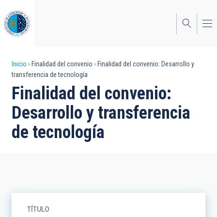
Pasar
al
contenido
principal
Sobrescribir
Inicio
Finalidad del convenio
Finalidad del convenio: Desarrollo y
transferencia de tecnología
enlaces
Finalidad del convenio:
de
Desarrollo y transferencia
ayuda
de tecnología
a
la
navegación
TÍTULO