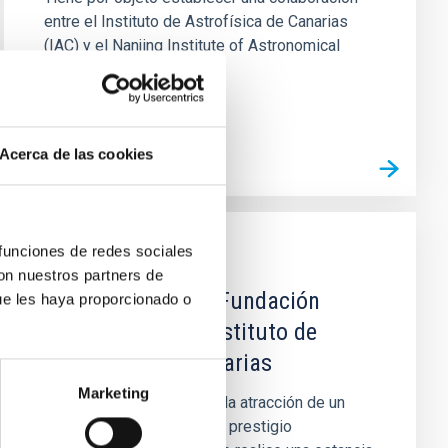
entre el Instituto de Astrofísica de Canarias
(IAC) y el Nanjing Institute of Astronomical
Optics & Technology...
Acerca de las cookies
 funciones de redes sociales
CONVENIO
con nuestros partners de
Convenio entre la Fundación
ue les haya proporcionado o
Jesús Serra y el Instituto de
Astrofísica de Canarias
Marketing
El objeto del convenio es la atracción de un
profesor visitante de gran prestigio