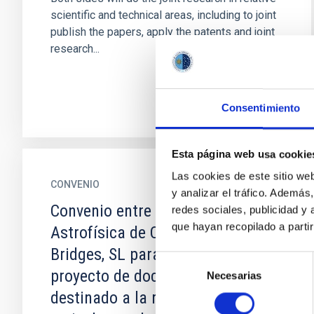
scientific and technical areas, including to joint
publish the papers, apply the patents and joint
research...
Consentimiento
Esta página web usa cookie
Las cookies de este sitio we
CONVENIO
y analizar el tráfico. Ademá
Convenio entre el Instituto de
redes sociales, publicidad y
que hayan recopilado a parti
Astrofísica de Canarias y Light
Bridges, SL para el desarrollo del
Selección
proyecto de doctorado industrial
Necesarias
de
consentimiento
destinado a la realización de la