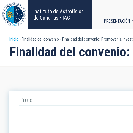
Pasar
al
Instituto de Astrofísica
contenido
de Canarias • IAC
PRESENTACIÓN
principal
Navega
Sobrescribir
Inicio
Finalidad del convenio
Finalidad del convenio: Promover la invest
principa
Finalidad del convenio:
enlaces
de
ayuda
a
TÍTULO
la
navegación