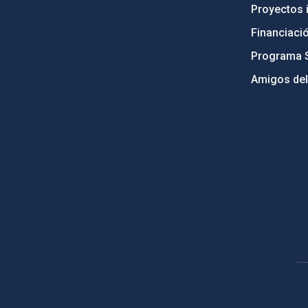
Proyectos i
Financiaci
Programa 
Amigos del
PostFooter > Newsletter link