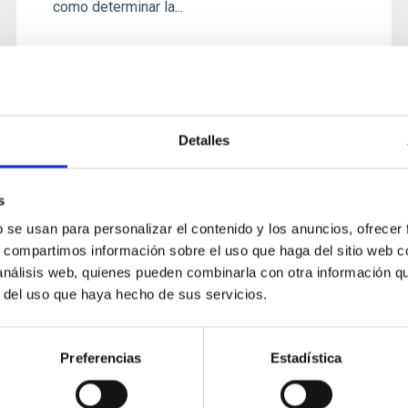
como determinar la...
Detalles
s
b se usan para personalizar el contenido y los anuncios, ofrecer
CONVENIO
s, compartimos información sobre el uso que haga del sitio web 
Convenio entre el Instituto de
 análisis web, quienes pueden combinarla con otra información q
r del uso que haya hecho de sus servicios.
Astrofísica de Canarias y Light
Bridges, SL, para el desarrollo de
un programa de becas científicas
Preferencias
Estadística
y tecnológicas