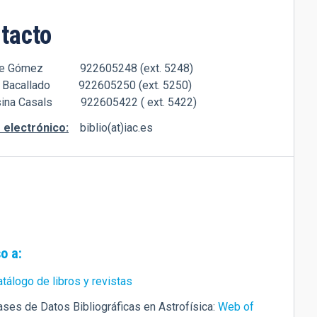
tacto
ue Gómez 922605248 (ext. 5248)
o Bacallado 922605250 (ext. 5250)
lsina Casals 922605422 ( ext. 5422)
 electrónico:
biblio(at)iac.es
o a:
tálogo de libros y revistas
ases de Datos Bibliográficas en Astrofísica:
Web of