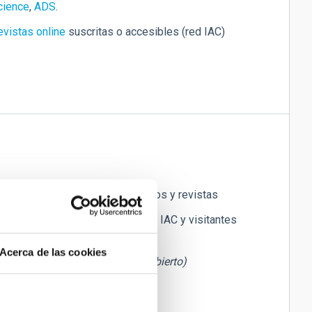
cience
,
ADS
.
evistas online
suscritas o accesibles (red IAC)
nsulta en sala de lectura de libros y revistas
réstamo de libros (solo personal IAC y visitantes
utorizados)
Acerca de las cookies
otocopiadora/Escáner
(acceso abierto)