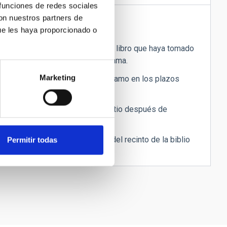
 funciones de redes sociales
con nuestros partners de
ue les haya proporcionado o
ntregar en 24 horas máximo todo libro que haya tomado
estado, si el personal se lo reclama.
Marketing
ontestar a los controles de préstamo en los plazos
stablecidos.
olocar las publicaciones en su sitio después de
nsultarlas.
 se pueden sacar las revistas del recinto de la biblio
Permitir todas