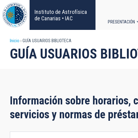
Pasar
al
Instituto de Astrofísica
contenido
de Canarias • IAC
PRESENTACIÓN
principal
Navega
Sobrescribir
Inicio
GUÍA USUARIOS BIBLIOTECA
principa
GUÍA USUARIOS BIBLI
enlaces
de
ayuda
a
Información sobre horarios, c
la
servicios y normas de présta
navegación