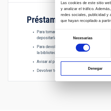
Las cookies de este sitio we
y analizar el tráfico. Ademá
redes sociales, publicidad y
Préstamo de libros
que hayan recopilado a parti
Para tomar un libro en préstamo, rellenar la
Selección
depositarla en la caja delante del despacho
Necesarias
de
consentimiento
Para devolver un libro tomado en préstamo,
la biblioteca.
Avisar al personal cuando preste a otro usu
Denegar
Devolver todos los libros cuando se ausen