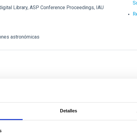
S
igital Library, ASP Conference Proceedings, IAU
R
iones astronómicas
Co
P
a
Detalles
F
el
formulario de solicitud de material
e a
biblio(at)iac.es
s