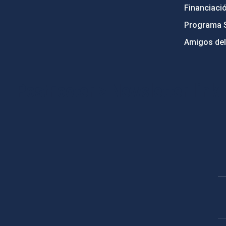
Financiaci
Programa 
Amigos del
PostFooter > Newsletter link