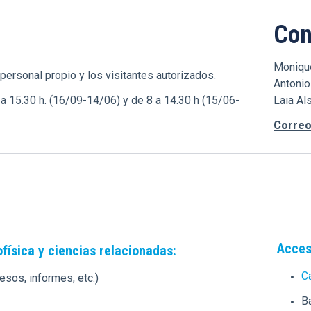
Con
Moniq
 personal propio y los visitantes autorizados.
Antoni
 a 15.30 h. (16/09-14/06) y de 8 a 14.30 h (15/06-
Laia A
Correo
Acces
ísica y ciencias relacionadas:
Ca
esos, informes, etc.)
B