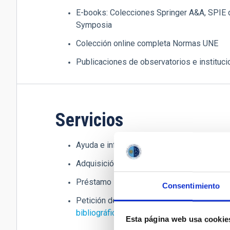
E-books: Colecciones Springer A&A, SPIE d
Symposia
Colección online completa Normas UNE
Publicaciones de observatorios e instituc
Servicios
Ayuda e información a los usuarios
Adquisición de libros y revistas.
Préstamo interbibliotecario.
Consentimiento
Petición de material bibliográfico: rellenar 
bibliográfico
(Intranet) o enviar un mensaj
Esta página web usa cookie