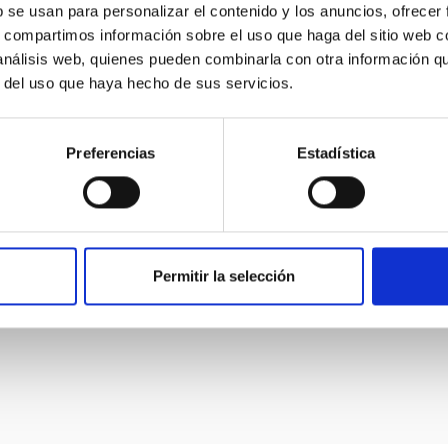
b se usan para personalizar el contenido y los anuncios, ofrecer
s, compartimos información sobre el uso que haga del sitio web 
 análisis web, quienes pueden combinarla con otra información q
r del uso que haya hecho de sus servicios.
E
pr
 ficha que se encuentra dentro del libro y
 de los bibliotecarios.
Preferencias
Estadística
C
e
 entregarlo directamente al personal de
C
co
ario un libro que tenía en préstamo.
No
Permitir la selección
te del IAC más de 2 meses o definitivamente.