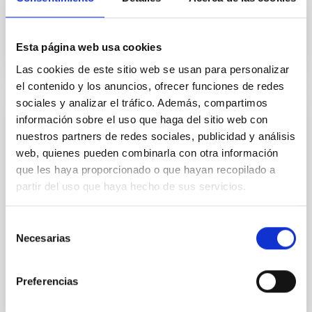
Esta página web usa cookies
Las cookies de este sitio web se usan para personalizar
el contenido y los anuncios, ofrecer funciones de redes
sociales y analizar el tráfico. Además, compartimos
información sobre el uso que haga del sitio web con
CONVENIO
nuestros partners de redes sociales, publicidad y análisis
Protocolo General de Actuación para la
web, quienes pueden combinarla con otra información
gestión y coordinación de la Red de
que les haya proporcionado o que hayan recopilado a
Infraestructuras de Astronomía
partir del uso que haya hecho de sus servicios.
Tiene por objeto la coordinación de las actividades de
las instituciones firmantes en materia de
Selección
infraestructuras astronómicas terrestres y de
Necesarias
de
espacio al...
consentimiento
Preferencias