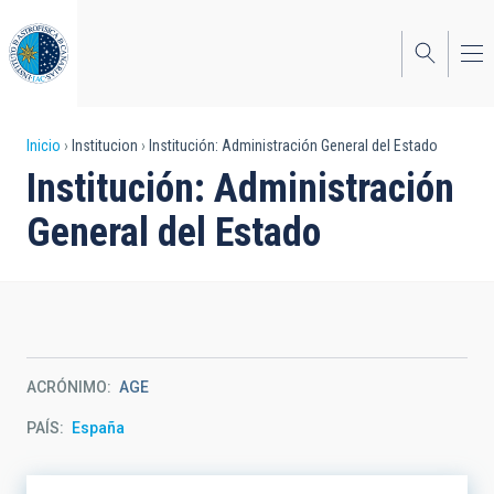
Pasar
al
contenido
principal
Sobrescribir
Inicio
Institucion
Institución: Administración General del Estado
Institución: Administración
enlaces
General del Estado
de
ayuda
a
la
navegación
ACRÓNIMO
AGE
PAÍS
España