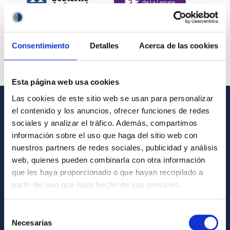
Consentimiento
Detalles
Acerca de las cookies
Esta página web usa cookies
Las cookies de este sitio web se usan para personalizar
el contenido y los anuncios, ofrecer funciones de redes
INFORMACIÓN GENERAL
sociales y analizar el tráfico. Además, compartimos
información sobre el uso que haga del sitio web con
Contacto
nuestros partners de redes sociales, publicidad y análisis
Cómo llegar al IAC
web, quienes pueden combinarla con otra información
que les haya proporcionado o que hayan recopilado a
Directorio de personal
partir del uso que haya hecho de sus servicios.
Biblioteca
Registro general
Selección
Necesarias
de