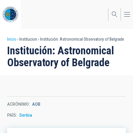
Pasar
al
contenido
principal
Sobrescribir
Inicio
Institucion
Institución: Astronomical Observatory of Belgrade
Institución: Astronomical
enlaces
Observatory of Belgrade
de
ayuda
a
la
navegación
ACRÓNIMO
AOB
PAÍS
Serbia