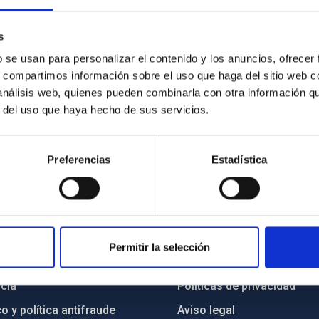
s
b se usan para personalizar el contenido y los anuncios, ofrecer
s, compartimos información sobre el uso que haga del sitio web 
 análisis web, quienes pueden combinarla con otra información q
r del uso que haya hecho de sus servicios.
Preferencias
Estadística
INSTITUCIONAL
PORTAL DEL IAC
Permitir la selección
n
Mapa web
cia
Políticas de privacidad
o y política antifraude
Aviso legal