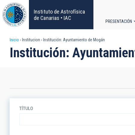
Pasar
al
Instituto de Astrofísica
contenido
de Canarias • IAC
PRESENTACIÓN
principal
Navega
Sobrescribir
Inicio
Institucion
Institución: Ayuntamiento de Mogán
principa
Institución: Ayuntamie
enlaces
de
ayuda
a
la
TÍTULO
navegación