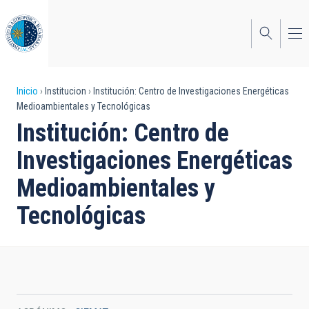
Pasar
al
contenido
principal
Sobrescribir
Inicio
Institucion
Institución: Centro de Investigaciones Energéticas
Medioambientales y Tecnológicas
enlaces
Institución: Centro de
de
Investigaciones Energéticas
ayuda
Medioambientales y
a
Tecnológicas
la
navegación