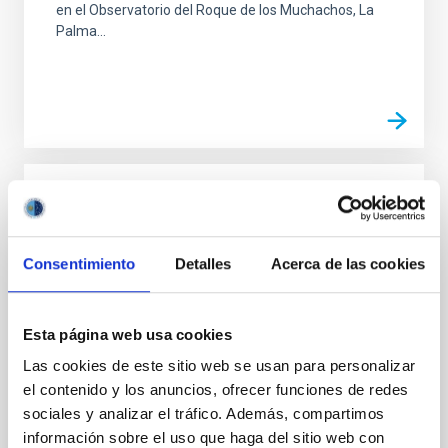
en el Observatorio del Roque de los Muchachos, La
Palma...
CONVENIO
Convenio entre el Vetenskapsrådet
Consentimiento
Detalles
Acerca de las cookies
Estocolmo, la Stockholms Universitet
Estocolmo y el Instituto de Astrofísica de
Canarias sobre la operación del Telescopio
Esta página web usa cookies
Solar Sueco en el ORM
Las cookies de este sitio web se usan para personalizar
Facilitar el uso y operación del Telescopio Solar
el contenido y los anuncios, ofrecer funciones de redes
Sueco (SST) en el Observatorio del Roque de los
sociales y analizar el tráfico. Además, compartimos
Muchachos (ORM), en la isla de La Palma, según los
información sobre el uso que haga del sitio web con
términos y...