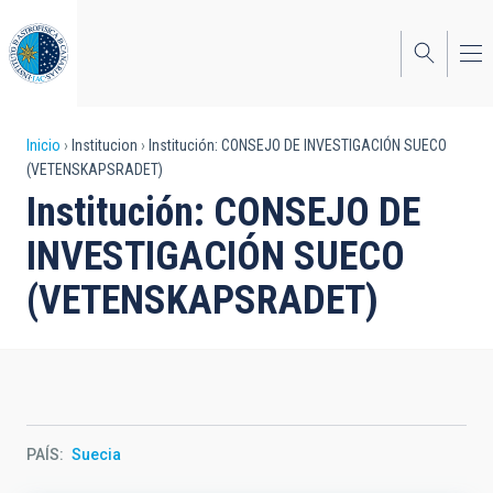
Pasar
al
contenido
principal
Sobrescribir
Inicio
Institucion
Institución: CONSEJO DE INVESTIGACIÓN SUECO
(VETENSKAPSRADET)
enlaces
Institución: CONSEJO DE
de
INVESTIGACIÓN SUECO
ayuda
(VETENSKAPSRADET)
a
la
navegación
PAÍS
Suecia