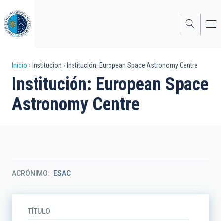
Pasar
al
contenido
principal
Sobrescribir
Inicio
Institucion
Institución: European Space Astronomy Centre
Institución: European Space
enlaces
Astronomy Centre
de
ayuda
a
la
navegación
ACRÓNIMO
ESAC
TÍTULO