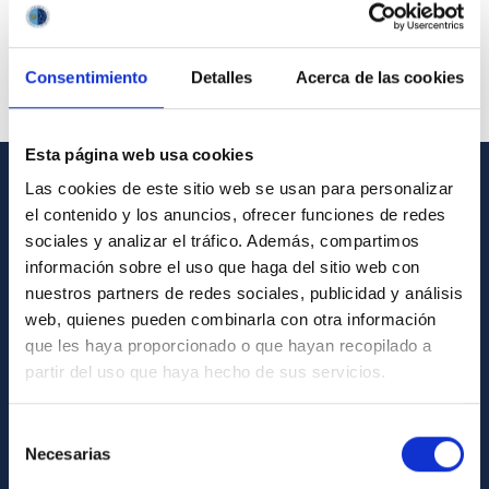
Consentimiento
Detalles
Acerca de las cookies
Esta página web usa cookies
Las cookies de este sitio web se usan para personalizar
INFORMACIÓN GENERAL
el contenido y los anuncios, ofrecer funciones de redes
sociales y analizar el tráfico. Además, compartimos
Contacto
información sobre el uso que haga del sitio web con
Cómo llegar al IAC
nuestros partners de redes sociales, publicidad y análisis
web, quienes pueden combinarla con otra información
Directorio de personal
que les haya proporcionado o que hayan recopilado a
Biblioteca
partir del uso que haya hecho de sus servicios.
Registro general
Selección
Necesarias
INFORMACIÓN INSTITUCIONAL
de
consentimiento