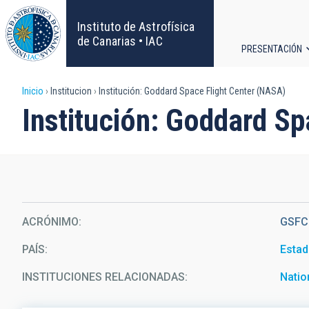
Pasar
al
Instituto de Astrofísica
contenido
de Canarias • IAC
PRESENTACIÓN
principal
Navega
Sobrescribir
Inicio
Institucion
Institución: Goddard Space Flight Center (NASA)
principa
Institución: Goddard S
enlaces
de
ayuda
a
ACRÓNIMO
GSFC
la
PAÍS
Estad
navegación
INSTITUCIONES RELACIONADAS
Natio