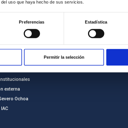
r del uso que haya hecho de sus servicios.
INSTITUCIONAL
PORTAL DEL IAC
n
Mapa web
Preferencias
Estadística
cia
Políticas de privacidad
o y política antifraude
Aviso legal
diversidad de género
Política de cookies
Permitir la selección
C
Accesibilidad
ente y Sostenibilidad
nstitucionales
ón externa
Severo Ochoa
 IAC