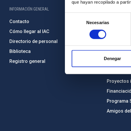
que hayan recopilado a parti
INFORMACIÓN GENERAL
INFORMACIÓN 
Selección
Contacto
Legislació
Necesarias
de
consentimiento
Cómo llegar al IAC
Transparen
Directorio de personal
Código étic
Biblioteca
Igualdad y 
Denegar
Registro general
Forever IA
Medio Ambi
Proyectos i
Financiaci
Programa 
Amigos del