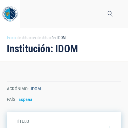
Pasar
al
contenido
principal
Sobrescribir
Inicio
Institucion
Institución: IDOM
Institución: IDOM
enlaces
de
ayuda
a
la
ACRÓNIMO
IDOM
navegación
PAÍS
España
TÍTULO