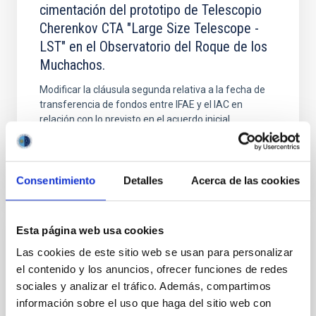
cimentación del prototipo de Telescopio
Cherenkov CTA "Large Size Telescope -
LST" en el Observatorio del Roque de los
Muchachos.
Modificar la cláusula segunda relativa a la fecha de
transferencia de fondos entre IFAE y el IAC en
relación con lo previsto en el acuerdo inicial.
Consentimiento
Detalles
Acerca de las cookies
Esta página web usa cookies
CONVENIO
Las cookies de este sitio web se usan para personalizar
Anexo al Memorandum of Understanding
el contenido y los anuncios, ofrecer funciones de redes
for the CTA design study entre el IAC e
sociales y analizar el tráfico. Además, compartimos
IFAE
información sobre el uso que haga del sitio web con