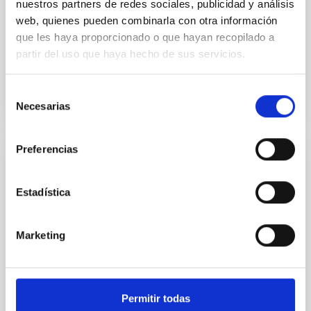
nuestros partners de redes sociales, publicidad y análisis
Anexo al MoU "CTA design study" entre el IAC e IFAE
web, quienes pueden combinarla con otra información
para el desplazamiento de una persona de la plantilla
que les haya proporcionado o que hayan recopilado a
del IFAE al IAC
partir del uso que haya hecho de sus servicios.
Selección
Necesarias
de
consentimiento
Preferencias
CONVENIO
Convenio de colaboración entre el IAC e
Estadística
IFAE para la realización de las obras de
cimentación del prototipo de Telescopio
Marketing
Cherenkov CTA "LST" en el ORM
Tiene como objetivo la publicación, adjudicación y
seguimiento de la licitación para la ejecución de la
Permitir todas
obra de cimentación del LST en el ORM. El IAC se...