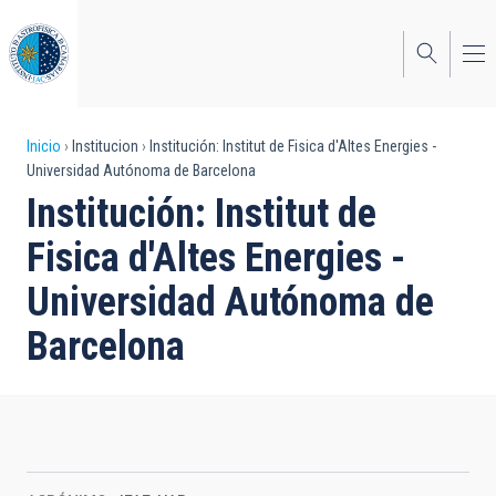
Pasar
al
contenido
principal
Sobrescribir
Inicio
Institucion
Institución: Institut de Fisica d'Altes Energies -
Universidad Autónoma de Barcelona
enlaces
Institución: Institut de
de
Fisica d'Altes Energies -
ayuda
Universidad Autónoma de
a
Barcelona
la
navegación