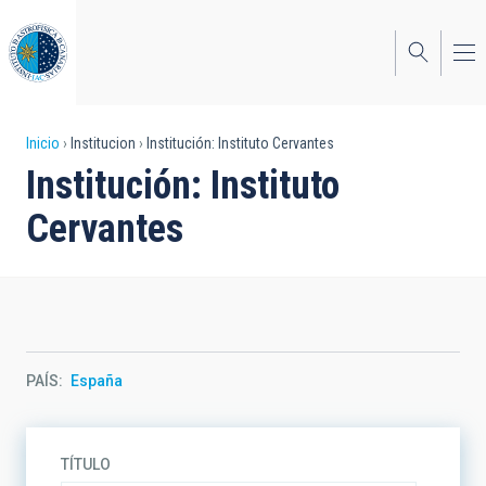
Pasar
al
contenido
principal
Sobrescribir
Inicio
Institucion
Institución: Instituto Cervantes
Institución: Instituto
enlaces
Cervantes
de
ayuda
a
la
navegación
PAÍS
España
TÍTULO