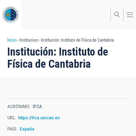
Pasar
al
contenido
principal
Sobrescribir
Inicio
Institucion
Institución: Instituto de Física de Cantabria
Institución: Instituto de
enlaces
Física de Cantabria
de
ayuda
a
la
navegación
ACRÓNIMO
IFCA
URL
https://ifca.unican.es
PAÍS
España