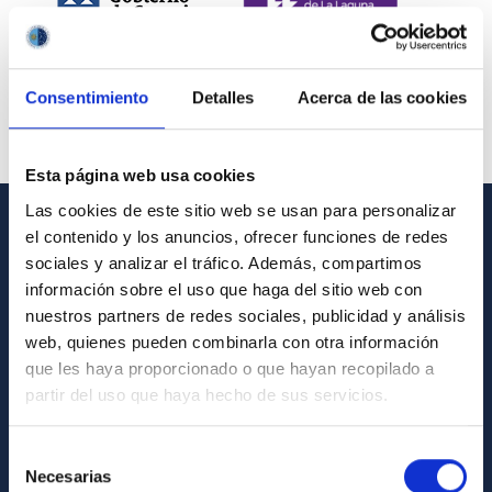
Consentimiento
Detalles
Acerca de las cookies
Esta página web usa cookies
Las cookies de este sitio web se usan para personalizar
el contenido y los anuncios, ofrecer funciones de redes
INFORMACIÓN GENERAL
sociales y analizar el tráfico. Además, compartimos
información sobre el uso que haga del sitio web con
Contacto
nuestros partners de redes sociales, publicidad y análisis
Cómo llegar al IAC
web, quienes pueden combinarla con otra información
que les haya proporcionado o que hayan recopilado a
Directorio de personal
partir del uso que haya hecho de sus servicios.
Biblioteca
Registro general
Selección
Necesarias
de