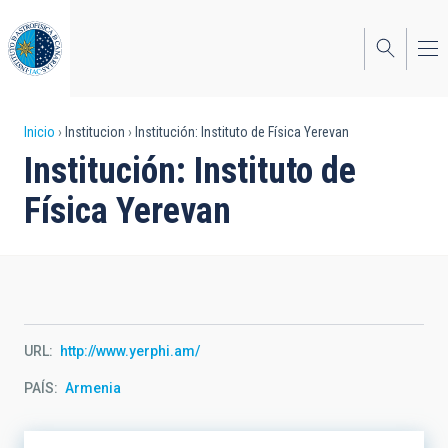
Pasar
al
contenido
principal
Sobrescribir
Inicio
Institucion
Institución: Instituto de Física Yerevan
Institución: Instituto de
enlaces
Física Yerevan
de
ayuda
a
la
navegación
URL
http://www.yerphi.am/
PAÍS
Armenia