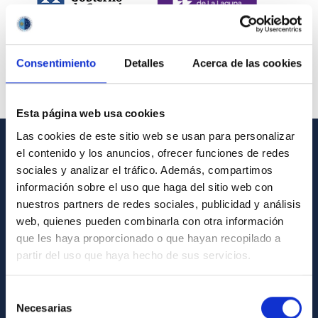
Consentimiento
Detalles
Acerca de las cookies
Esta página web usa cookies
Las cookies de este sitio web se usan para personalizar
el contenido y los anuncios, ofrecer funciones de redes
INFORMACIÓN GENERAL
sociales y analizar el tráfico. Además, compartimos
información sobre el uso que haga del sitio web con
Contacto
nuestros partners de redes sociales, publicidad y análisis
Cómo llegar al IAC
web, quienes pueden combinarla con otra información
que les haya proporcionado o que hayan recopilado a
Directorio de personal
partir del uso que haya hecho de sus servicios.
Biblioteca
Registro general
Selección
Necesarias
de