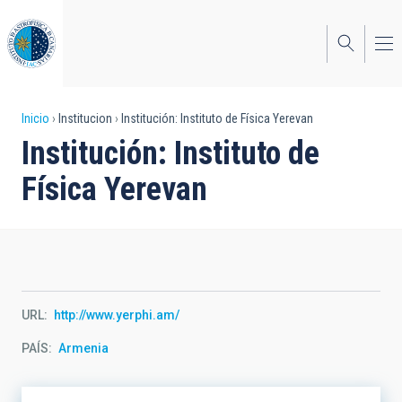
Pasar
al
contenido
principal
Sobrescribir
Inicio
Institucion
Institución: Instituto de Física Yerevan
Institución: Instituto de
enlaces
Física Yerevan
de
ayuda
a
la
navegación
URL
http://www.yerphi.am/
PAÍS
Armenia