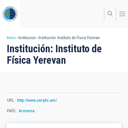
Pasar
al
contenido
principal
Sobrescribir
Inicio
Institucion
Institución: Instituto de Física Yerevan
Institución: Instituto de
enlaces
Física Yerevan
de
ayuda
a
la
navegación
URL
http://www.yerphi.am/
PAÍS
Armenia