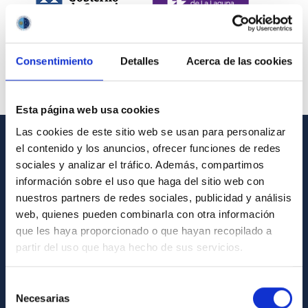
Consentimiento
Detalles
Acerca de las cookies
Esta página web usa cookies
Las cookies de este sitio web se usan para personalizar
el contenido y los anuncios, ofrecer funciones de redes
INFORMACIÓN GENERAL
sociales y analizar el tráfico. Además, compartimos
información sobre el uso que haga del sitio web con
Contacto
nuestros partners de redes sociales, publicidad y análisis
Cómo llegar al IAC
web, quienes pueden combinarla con otra información
que les haya proporcionado o que hayan recopilado a
Directorio de personal
partir del uso que haya hecho de sus servicios.
Biblioteca
Registro general
Selección
Necesarias
de