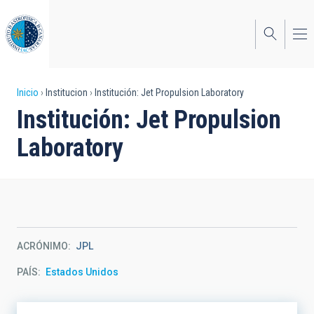
Pasar
al
contenido
principal
Sobrescribir
Inicio
Institucion
Institución: Jet Propulsion Laboratory
Institución: Jet Propulsion
enlaces
Laboratory
de
ayuda
a
la
navegación
ACRÓNIMO
JPL
PAÍS
Estados Unidos