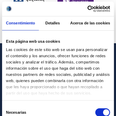
Consentimiento
Detalles
Acerca de las cookies
Esta página web usa cookies
Las cookies de este sitio web se usan para personalizar
el contenido y los anuncios, ofrecer funciones de redes
INFORMACIÓN GENERAL
sociales y analizar el tráfico. Además, compartimos
información sobre el uso que haga del sitio web con
Contacto
nuestros partners de redes sociales, publicidad y análisis
Cómo llegar al IAC
web, quienes pueden combinarla con otra información
que les haya proporcionado o que hayan recopilado a
Directorio de personal
partir del uso que haya hecho de sus servicios.
Biblioteca
Registro general
Selección
Necesarias
de