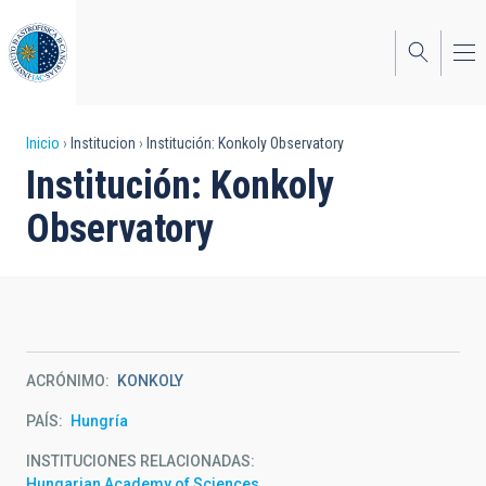
Pasar
al
contenido
principal
Sobrescribir
Inicio
Institucion
Institución: Konkoly Observatory
Institución: Konkoly
enlaces
Observatory
de
ayuda
a
la
navegación
ACRÓNIMO
KONKOLY
PAÍS
Hungría
INSTITUCIONES RELACIONADAS
Hungarian Academy of Sciences