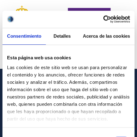
Consentimiento
Detalles
Acerca de las cookies
Esta página web usa cookies
Las cookies de este sitio web se usan para personalizar
el contenido y los anuncios, ofrecer funciones de redes
sociales y analizar el tráfico. Además, compartimos
INFORMACIÓN GENERAL
información sobre el uso que haga del sitio web con
nuestros partners de redes sociales, publicidad y análisis
Contacto
web, quienes pueden combinarla con otra información
Cómo llegar al IAC
que les haya proporcionado o que hayan recopilado a
partir del uso que haya hecho de sus servicios.
Directorio de personal
Biblioteca
Selección