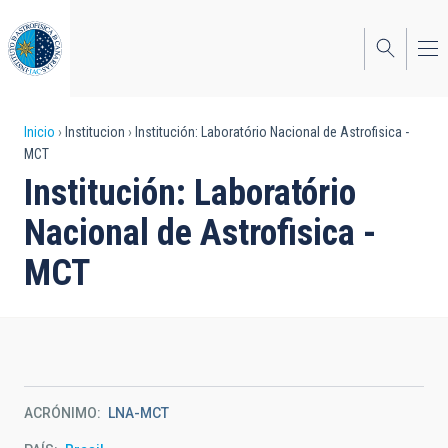
Pasar
al
contenido
principal
Sobrescribir
Inicio
Institucion
Institución: Laboratório Nacional de Astrofisica -
MCT
enlaces
Institución: Laboratório
de
Nacional de Astrofisica -
ayuda
MCT
a
la
navegación
ACRÓNIMO
LNA-MCT