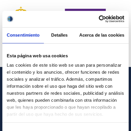
Consentimiento
Detalles
Acerca de las cookies
Esta página web usa cookies
Las cookies de este sitio web se usan para personalizar
el contenido y los anuncios, ofrecer funciones de redes
sociales y analizar el tráfico. Además, compartimos
INFORMACIÓN GENERAL
información sobre el uso que haga del sitio web con
nuestros partners de redes sociales, publicidad y análisis
Contacto
web, quienes pueden combinarla con otra información
Cómo llegar al IAC
que les haya proporcionado o que hayan recopilado a
partir del uso que haya hecho de sus servicios.
Directorio de personal
Biblioteca
Selección