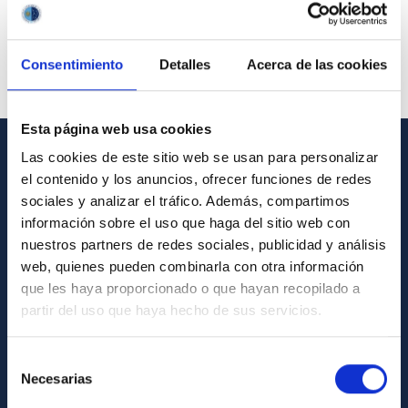
Consentimiento
Detalles
Acerca de las cookies
Esta página web usa cookies
Las cookies de este sitio web se usan para personalizar
INFORMACIÓN GENERAL
el contenido y los anuncios, ofrecer funciones de redes
sociales y analizar el tráfico. Además, compartimos
Contacto
información sobre el uso que haga del sitio web con
Cómo llegar al IAC
nuestros partners de redes sociales, publicidad y análisis
web, quienes pueden combinarla con otra información
Directorio de personal
que les haya proporcionado o que hayan recopilado a
Biblioteca
partir del uso que haya hecho de sus servicios.
Registro general
Selección
Necesarias
INFORMACIÓN INSTITUCIONAL
de
consentimiento