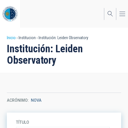
Pasar
al
contenido
principal
Sobrescribir
Inicio
Institucion
Institución: Leiden Observatory
Institución: Leiden
enlaces
Observatory
de
ayuda
a
la
navegación
ACRÓNIMO
NOVA
TÍTULO