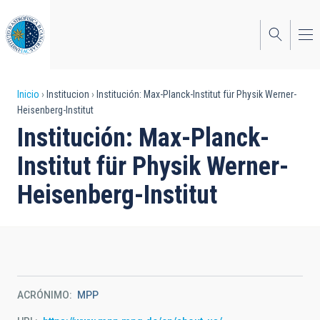
Pasar
al
contenido
principal
Sobrescribir
Inicio
Institucion
Institución: Max-Planck-Institut für Physik Werner-
Heisenberg-Institut
enlaces
Institución: Max-Planck-
de
Institut für Physik Werner-
ayuda
Heisenberg-Institut
a
la
navegación
ACRÓNIMO
MPP