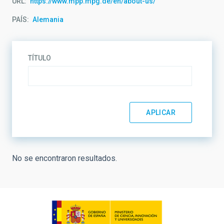
URL
https://www.mpp.mpg.de/en/about-us/
PAÍS
Alemania
TÍTULO
No se encontraron resultados.