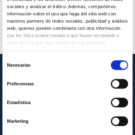
sociales y analizar el tráfico. Además, compartimos
información sobre el uso que haga del sitio web con
nuestros partners de redes sociales, publicidad y análisis
web, quienes pueden combinarla con otra información
que les haya proporcionado o que hayan recopilado a
partir del uso que haya hecho de sus servicios.
Selección
Necesarias
de
INFORMACIÓN GENERAL
consentimiento
Preferencias
Contacto
Cómo llegar al IAC
Estadística
Directorio de personal
Biblioteca
Marketing
Registro general