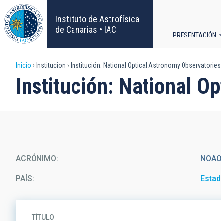
Pasar
al
Instituto de Astrofísica
contenido
de Canarias • IAC
PRESENTACIÓN
principal
Navega
Sobrescribir
Inicio
Institucion
Institución: National Optical Astronomy Observatories
principa
Institución: National O
enlaces
de
ayuda
a
ACRÓNIMO
NOA
la
PAÍS
Estad
navegación
TÍTULO