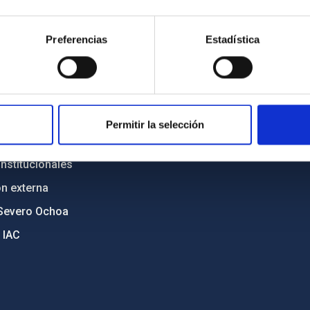
n
Mapa web
Preferencias
Estadística
cia
Políticas de privacidad
o y política antifraude
Aviso legal
diversidad de género
Política de cookies
C
Accesibilidad
Permitir la selección
ente y Sostenibilidad
nstitucionales
ón externa
Severo Ochoa
 IAC