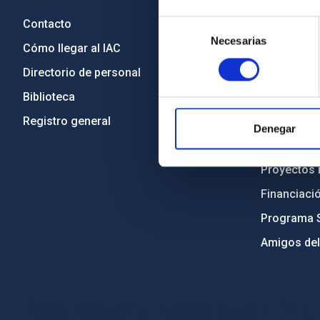
Contacto
Legislació
Selección
Necesarias
de
Cómo llegar al IAC
Transparen
consentimiento
Directorio de personal
Código étic
Biblioteca
Igualdad y 
Registro general
Forever IA
Denegar
Medio Ambi
Proyectos i
Financiaci
Programa 
Amigos del
PostFooter > Newsletter link