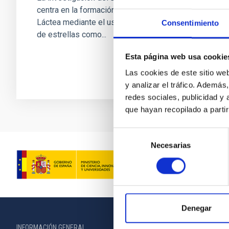
centra en la formación y evolución de la Vía
Láctea mediante el uso de estrellas y cúmulos
Consentimiento
de estrellas como...
Esta página web usa cookie
Las cookies de este sitio we
y analizar el tráfico. Ademá
redes sociales, publicidad y
que hayan recopilado a parti
Selección
Necesarias
de
consentimiento
Denegar
INFORMACIÓN GENERAL
INFORMACIÓN 