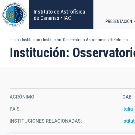
Pasar
al
Instituto de Astrofísica
contenido
de Canarias • IAC
PRESENTACIÓN
principal
Navega
Sobrescribir
Inicio
Institucion
Institución: Osservatorio Astronomico di Bologna
principa
Institución: Osservator
enlaces
de
ayuda
a
ACRÓNIMO
OAB
la
PAÍS
Italia
navegación
INSTITUCIONES RELACIONADAS
Istit