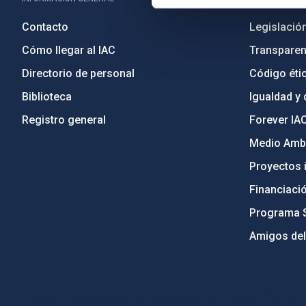
Contacto
Legislació
Cómo llegar al IAC
Transparen
Directorio de personal
Código étic
Biblioteca
Igualdad y 
Registro general
Forever IA
Medio Ambi
Proyectos i
Financiaci
Programa 
Amigos del
PostFooter > Newsletter link