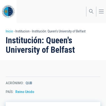
Pasar
al
contenido
principal
Sobrescribir
Inicio
Institucion
Institución: Queen's University of Belfast
Institución: Queen's
enlaces
University of Belfast
de
ayuda
a
la
navegación
ACRÓNIMO
QUB
PAÍS
Reino Unido