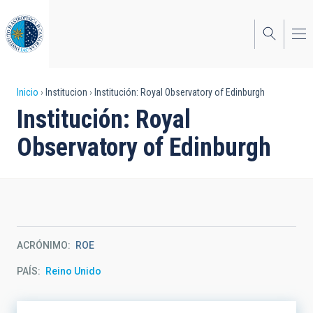
Pasar
al
contenido
principal
Sobrescribir
Inicio
Institucion
Institución: Royal Observatory of Edinburgh
Institución: Royal
enlaces
Observatory of Edinburgh
de
ayuda
a
la
navegación
ACRÓNIMO
ROE
PAÍS
Reino Unido