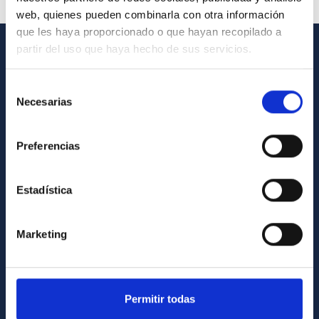
web, quienes pueden combinarla con otra información
que les haya proporcionado o que hayan recopilado a
partir del uso que haya hecho de sus servicios.
INFORMACIÓN GENERAL
Selección
Contacto
Necesarias
de
Cómo llegar al IAC
consentimiento
Directorio de personal
Preferencias
Biblioteca
Estadística
Registro general
INFORMACIÓN INSTITUCIONAL
Marketing
Legislación
Transparencia
Permitir todas
Código ético y política antifraude