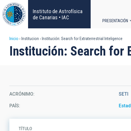
Pasar
al
Instituto de Astrofísica
contenido
de Canarias • IAC
PRESENTACIÓN
principal
Navega
Sobrescribir
Inicio
Institucion
Institución: Search for Extraterrestrial Inteligence
principa
Institución: Search for 
enlaces
de
ayuda
a
ACRÓNIMO
SETI
la
PAÍS
Estad
navegación
TÍTULO