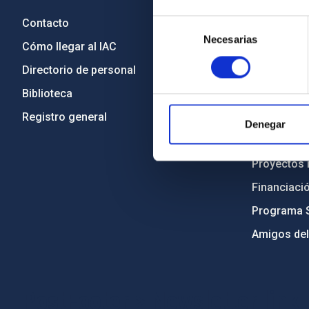
Contacto
Legislació
Selección
Necesarias
de
Cómo llegar al IAC
Transparen
consentimiento
Directorio de personal
Código étic
Biblioteca
Igualdad y 
Registro general
Forever IA
Denegar
Medio Ambi
Proyectos i
Financiaci
Programa 
Amigos del
PostFooter > Newsletter link