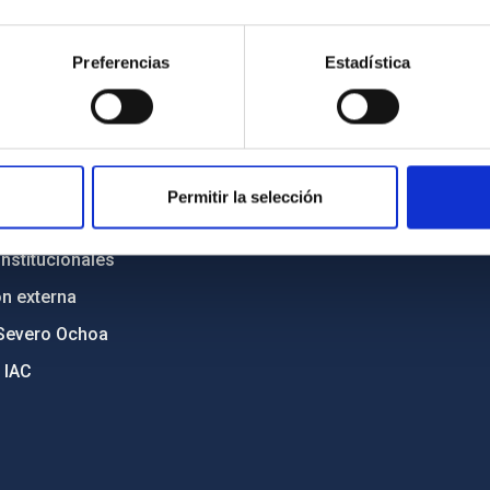
n
Mapa web
Preferencias
Estadística
cia
Políticas de privacidad
o y política antifraude
Aviso legal
diversidad de género
Política de cookies
C
Accesibilidad
Permitir la selección
ente y Sostenibilidad
nstitucionales
ón externa
Severo Ochoa
 IAC