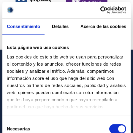
Consentimiento
Detalles
Acerca de las cookies
Esta página web usa cookies
Las cookies de este sitio web se usan para personalizar
el contenido y los anuncios, ofrecer funciones de redes
INFORMACIÓN GENERAL
sociales y analizar el tráfico. Además, compartimos
información sobre el uso que haga del sitio web con
Contacto
nuestros partners de redes sociales, publicidad y análisis
Cómo llegar al IAC
web, quienes pueden combinarla con otra información
que les haya proporcionado o que hayan recopilado a
Directorio de personal
partir del uso que haya hecho de sus servicios.
Biblioteca
Registro general
Selección
Necesarias
de