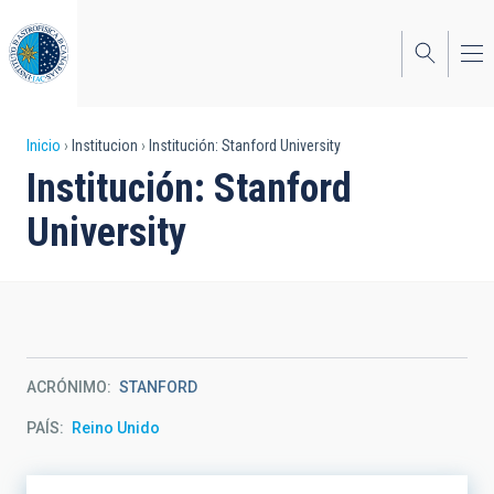
Pasar
al
contenido
principal
Sobrescribir
Inicio
Institucion
Institución: Stanford University
Institución: Stanford
enlaces
University
de
ayuda
a
la
navegación
ACRÓNIMO
STANFORD
PAÍS
Reino Unido