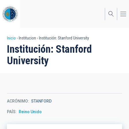
Pasar
al
contenido
principal
Sobrescribir
Inicio
Institucion
Institución: Stanford University
Institución: Stanford
enlaces
University
de
ayuda
a
la
navegación
ACRÓNIMO
STANFORD
PAÍS
Reino Unido