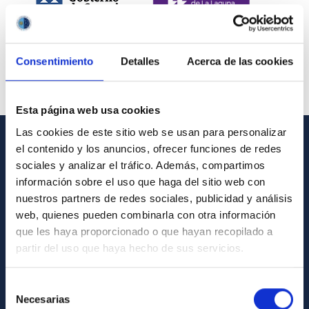
Consentimiento
Detalles
Acerca de las cookies
Esta página web usa cookies
Las cookies de este sitio web se usan para personalizar
el contenido y los anuncios, ofrecer funciones de redes
INFORMACIÓN GENERAL
sociales y analizar el tráfico. Además, compartimos
información sobre el uso que haga del sitio web con
Contacto
nuestros partners de redes sociales, publicidad y análisis
Cómo llegar al IAC
web, quienes pueden combinarla con otra información
que les haya proporcionado o que hayan recopilado a
Directorio de personal
partir del uso que haya hecho de sus servicios.
Biblioteca
Registro general
Selección
Necesarias
de