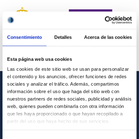
Consentimiento
Detalles
Acerca de las cookies
Esta página web usa cookies
Las cookies de este sitio web se usan para personalizar
el contenido y los anuncios, ofrecer funciones de redes
sociales y analizar el tráfico. Además, compartimos
INFORMACIÓN GENERAL
información sobre el uso que haga del sitio web con
nuestros partners de redes sociales, publicidad y análisis
Contacto
web, quienes pueden combinarla con otra información
Cómo llegar al IAC
que les haya proporcionado o que hayan recopilado a
partir del uso que haya hecho de sus servicios.
Directorio de personal
Biblioteca
Selección