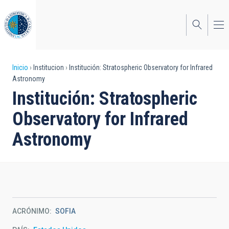
Pasar
al
contenido
principal
Sobrescribir
Inicio
Institucion
Institución: Stratospheric Observatory for Infrared
Astronomy
enlaces
Institución: Stratospheric
de
Observatory for Infrared
ayuda
Astronomy
a
la
navegación
ACRÓNIMO
SOFIA