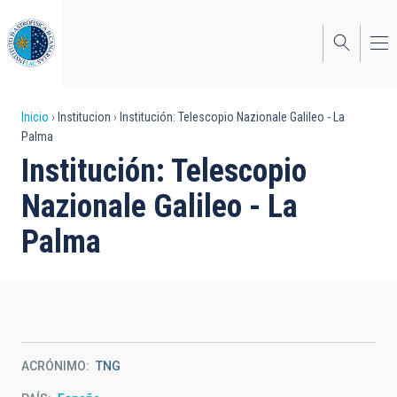
Pasar
al
contenido
principal
Sobrescribir
Inicio
Institucion
Institución: Telescopio Nazionale Galileo - La
Palma
enlaces
Institución: Telescopio
de
Nazionale Galileo - La
ayuda
Palma
a
la
navegación
ACRÓNIMO
TNG