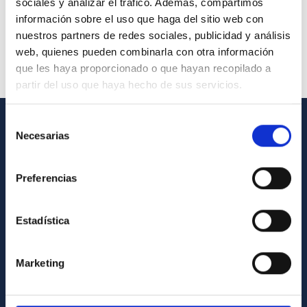
sociales y analizar el tráfico. Además, compartimos
información sobre el uso que haga del sitio web con
nuestros partners de redes sociales, publicidad y análisis
web, quienes pueden combinarla con otra información
que les haya proporcionado o que hayan recopilado a
partir del uso que haya hecho de sus servicios.
Selección
Necesarias
de
INFORMACIÓN GENERAL
consentimiento
Contacto
Preferencias
Cómo llegar al IAC
Directorio de personal
Estadística
Biblioteca
Registro general
Marketing
INFORMACIÓN INSTITUCIONAL