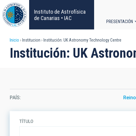
Pasar
al
Instituto de Astrofísica
contenido
de Canarias • IAC
PRESENTACIÓN
principal
Navega
Sobrescribir
Inicio
Institucion
Institución: UK Astronomy Technology Centre
principa
Institución: UK Astron
enlaces
de
ayuda
a
PAÍS
Reino
la
navegación
TÍTULO