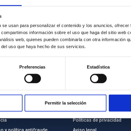
s
b se usan para personalizar el contenido y los anuncios, ofrecer
s, compartimos información sobre el uso que haga del sitio web 
 análisis web, quienes pueden combinarla con otra información q
r del uso que haya hecho de sus servicios.
Preferencias
Estadística
INSTITUCIONAL
PORTAL DEL IAC
Permitir la selección
n
Mapa web
cia
Políticas de privacidad
o y política antifraude
Aviso legal