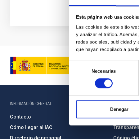
Esta página web usa cookie
Las cookies de este sitio we
y analizar el tráfico. Ademá
redes sociales, publicidad y
que hayan recopilado a parti
Selección
Necesarias
de
consentimiento
INFORMACIÓN GENERAL
INFORMACIÓN 
Denegar
Contacto
Legislació
Cómo llegar al IAC
Transparen
Directorio de personal
Código étic