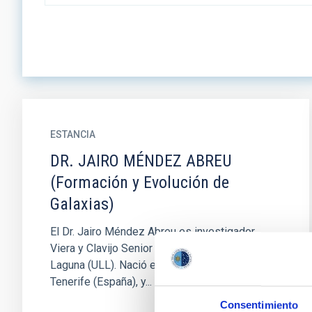
ESTANCIA
DR. JAIRO MÉNDEZ ABREU
(Formación y Evolución de
Galaxias)
El Dr. Jairo Méndez Abreu es investigador
Viera y Clavijo Senior en la Universidad de La
Laguna (ULL). Nació en San Juan de la Rambla,
Tenerife (España), y...
Consentimiento